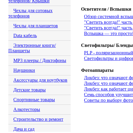
телефонов/ Крышки
Осветители / Вспышки
Чехлы для сотовых
телефонов
Обзор системной вспыш
"Светить всегда!" часть
Чехлы для планшетов
"Светить всегда!" часть
Вспышка — это просто
Data кабель
Электронные книги/
Светофильтры/ Бленды
Планшеты
PLP - поляризационный
Светофильтры и цифров
MP3 плееры / Диктофоны
Наушники
Фотоаппараты
Ликбез: что означают ф
Аксессуары для ноутбуков
Ликбез: что означают ф
Ликбез: как работает ц
Детские товары
Семь способов улучшит
Спортивные товары
Советы по выбору фот
Алкотесторы
Строительство и ремонт
Дача и сад