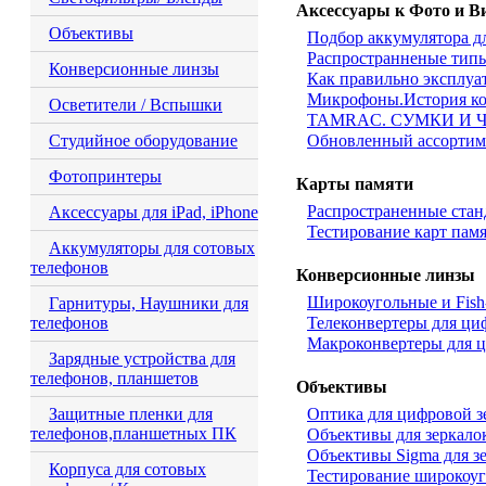
Аксессуары к Фото и В
Объективы
Подбор аккумулятора д
Распространненые типы
Конверсионные линзы
Как правильно эксплуат
Микрофоны.История к
Осветители / Вспышки
TAMRAC. СУМКИ И 
Студийное оборудование
Обновленный ассортиме
Фотопринтеры
Карты памяти
Распространенные стан
Аксессуары для iPad, iPhone
Тестирование карт памя
Аккумуляторы для сотовых
телефонов
Конверсионные линзы
Широкоугольные и Fish
Гарнитуры, Наушники для
телефонов
Телеконвертеры для ци
Макроконвертеры для 
Зарядные устройства для
телефонов, планшетов
Объективы
Защитные пленки для
Оптика для цифровой з
телефонов,планшетных ПК
Объективы для зеркало
Объективы Sigma для з
Корпуса для сотовых
Тестирование широкоу