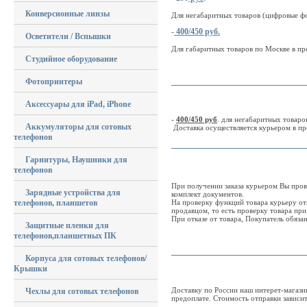
Конверсионные линзы
Для негабаритных товаров (цифровые фо
-
400/450 руб.
Осветители / Вспышки
Для габаритных товаров по Москве в пр
Студийное оборудование
____________________________
Фотопринтеры
Аксессуары для iPad, iPhone
-
400/450 руб
. для негабаритных товаро
Аккумуляторы для сотовых
Доставка осуществляется курьером в пр
телефонов
____________________________
Гарнитуры, Наушники для
телефонов
При получении заказа курьером Вы прове
Зарядные устройства для
комплект документов.
телефонов, планшетов
На проверку функций товара курьеру отв
продавцом, то есть проверку товара при
При отказе от товара, Покупатель обяза
Защитные пленки для
телефонов,планшетных ПК
____________________________
Корпуса для сотовых телефонов/
Крышки
Доставку по России наш интерет-магаз
Чехлы для сотовых телефонов
предоплате. Стоимость отправки зависит