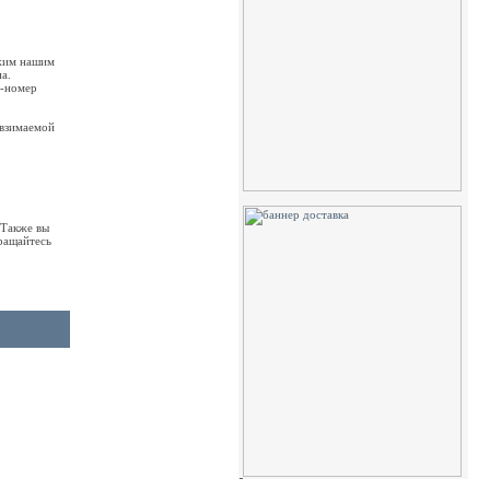
ожим нашим
а.
р-номер
 взимаемой
 Также вы
ращайтесь