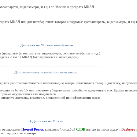
тоаппараты, видеокамеры, и т.д.) по Москве в пределах МКАД.
еделах МКАД или для негабаритных товаров (цифровые фотоаппараты, видеокамеры, и т.д.
_______________________________________________
Доставка по Московской области
в (цифровые фотоаппараты, видеокамеры, сотовые телефоны, и т.д.)
еделах 5 км от МКАД (оговаривается с менеджером).
_______________________________________________
Дополнительные условия доставки заказа:
ряете работоспособность и комплектацию товара, оплачиваете товар и доставку, получаете
едено не более 15 мин, поэтому убедительная просьба не задерживать его. Курьер не являе
 приеме осуществляет сам покупатель.
н оплатить доставку, в размере, оговоренной при оформлении заказа.
_______________________________________________
4.Доставка по России
ин осущесвляет
Почтой Росии
, курьерской службой
СДЭК
или до пунктов выдачи
Boxberry
 от города и веса товара.