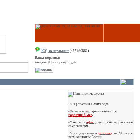
ICQ-консультант
(455160882)
Ваша корзина:
товаров:
0
| на сумму
0 руб.
-Мы работаем с
2004
года.
-На весь товар предоставляется
гарантия 6 мес
.
-У нас есть
офис
, где можно забрать заказ
самовывозом.
-Мы осуществляем
доставку
по Москве и
всем регионам России.