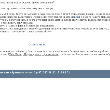
, что товар после оплаты будет отправлен?"
лько аргументов в пользу покупки в Галс.ру :
 с 2004 года. За это время было осуществлено более 10000 отправок по России. И мы дор
заказы наиболее качественно.Именно поэтому мы собираем
отзывы
о работе нашего магазин
,что Вы оплатили нам, и после отправки заказа Вам на электронную почту высылается треке
 отслеживать вашу посылку.
ести в нашем офисе в Москве без предоплаты.
ежем, т.к. при данном способе доставки увеличивается стоимость товара за счет комисси,
клиента и зачисления на наш рачетный счет.
_______________________________________________
Оплата заказа
е только российские рубли. Возможна оплату наличным и безналичным способом в рублях.
ньгами (
Web Money, Яндекс деньги, Qiwi-кошелек
). За всеми необходимыми реквизитами об
жете обратиться по тел. 8 (495) 517-68-23, 518-08-51