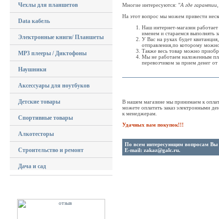
Чехлы для планшетов
Многие интересуются:
"А где гарантии
На этот вопрос мы можем привести неско
Data кабель
Наш интернет-магазин работает
именем и стараемся выполнять 
Электронные книги/ Планшеты
У Вас на руках будет квитанция
отправления,по которому можно
Также весь товар можно приобр
MP3 плееры / Диктофоны
Мы не работаем наложенным плат
перевозчиком за прием денег от 
Наушники
____________________________
Аксессуары для ноутбуков
Детские товары
В нашем магазине мы принимаем к оплат
можете оплатить заказ электронными де
к менеджерам.
Спортивные товары
Удачных вам покупок!!!
Алкотесторы
По всем интересующим вопросам Вы мо
Строительство и ремонт
E-mail:
zakaz@galc.ru
.
Дача и сад