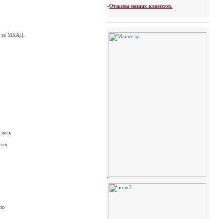
-
Отзывы наших клиентов.
) за МКАД.
 весь
тся
по