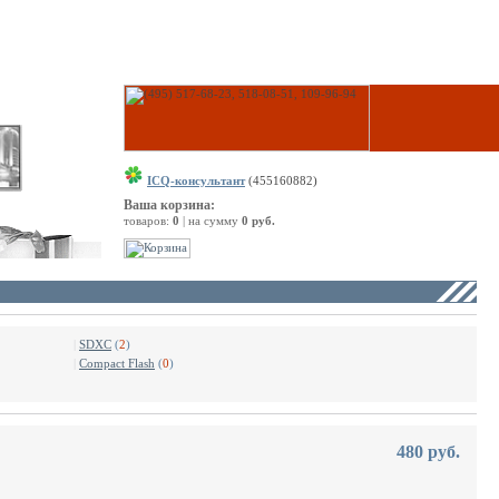
ICQ-консультант
(455160882)
Ваша корзина:
товаров:
0
| на сумму
0 руб.
|
SDXC
(
2
)
|
Compact Flash
(
0
)
480 руб.