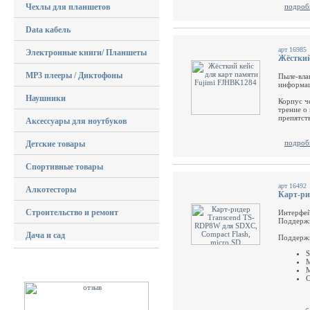
Чехлы для планшетов
подроб
Data кабель
арт 16985
Электронные книги/ Планшеты
Жёсткий
MP3 плееры / Диктофоны
Пыле-вла
информац
Наушники
Корпус ч
трение о
препятст
Аксессуары для ноутбуков
подроб
Детские товары
Спортивные товары
арт 16492
Алкотесторы
Карт-ри
Строительство и ремонт
Интерфей
Поддерж
Дача и сад
Поддержк
M
C