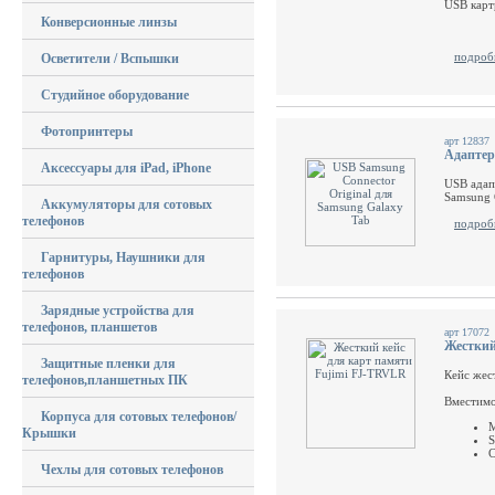
USB карт
Конверсионные линзы
подроб
Осветители / Вспышки
Студийное оборудование
Фотопринтеры
арт 12837
Адаптер
Аксессуары для iPad, iPhone
USB адап
Samsung 
Аккумуляторы для сотовых
телефонов
подроб
Гарнитуры, Наушники для
телефонов
Зарядные устройства для
телефонов, планшетов
арт 17072
Жесткий
Защитные пленки для
Кейс жес
телефонов,планшетных ПК
Вместимо
Корпуса для сотовых телефонов/
М
Крышки
S
C
Чехлы для сотовых телефонов