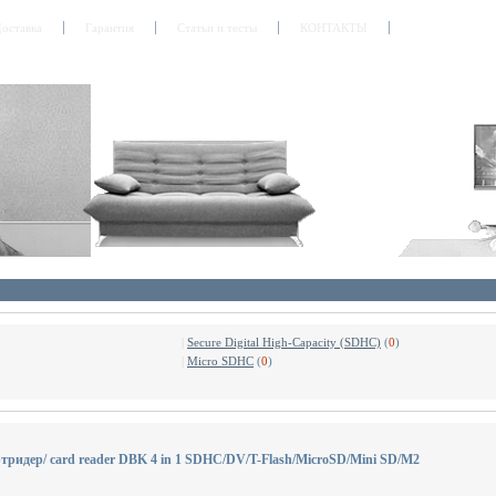
оставка
Гарантия
Статьи и тесты
КОНТАКТЫ
|
Secure Digital High-Capacity (SDHC)
(
0
)
|
Micro SDHC
(
0
)
тридер/ card reader DBK 4 in 1 SDHC/DV/T-Flash/MicroSD/Mini SD/M2