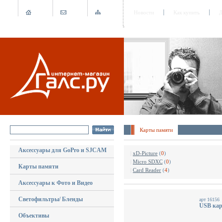
Новости
Как купить
Д
Карты памяти
Аксессуары для GoPro и SJCAM
|
xD-Picture
(
0
)
|
Micro SDXC
(
0
)
Карты памяти
|
Card Reader
(
4
)
Аксессуары к Фото и Видео
Светофильтры/ Бленды
арт 16156
USB кар
Объективы