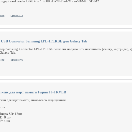
ридер/ card reader DBK 4 in 1 SDHC/DV/T-Flash/MicroSD/Mini SD/M2
нее
сравнить
 USB Connector Samsung EPL-1PLRBE для Galaxy Tab
тер Samsung Connector EPL-1PLRBE позволит подключить накопитель флешку, картридер, ф
Galaxy Tab.
нее
сравнить
 кейс для карт памяти Fujimi FJ-TRVLR
ткий для карт памяти, пыле-влаго защищенный
сть:
икро SD: 12шт
D: 8 шт
F: 4 шт