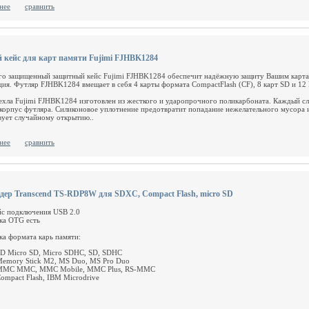
нее
сравнить
 кейс для карт памяти Fujimi FJHBK1284
го защищенный защитный кейс Fujimi FJHBK1284 обеспечит надёжную защиту Вашим картам
ия. Футляр FJHBK1284 вмещает в себя 4 карты формата CompactFlash (CF), 8 карт SD и 12
ехла Fujimi FJHBK1284 изготовлен из жесткого и ударопрочного поликарбоната. Каждый сл
 корпус футляра. Силиконовое уплотнение предотвратит попадание нежелательного мусора 
вует случайному открытию..
нее
сравнить
дер Transcend TS-RDP8W для SDXC, Compact Flash, micro SD
с подключения
USB 2.0
ка OTG
есть
а формата карь памяти:
SD
Micro SD, Micro SDHC, SD, SDHC
emory Stick
M2, MS Duo, MS Pro Duo
MMC
MMC, MMC Mobile, MMC Plus, RS-MMC
ompact Flash, IBM Microdrive