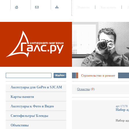
Новости
Как купить
Д
Строительство и ремонт
Аксессуары для GoPro и SJCAM
|
Оснастка
(
0
)
Карты памяти
Аксессуары к Фото и Видео
арт 17178
Набор а
Светофильтры/ Бленды
Набор ад
Объективы