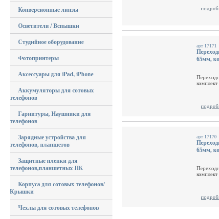
подроб
Конверсионные линзы
Осветители / Вспышки
Студийное оборудование
арт 17171
Переходн
Фотопринтеры
65мм, к
Аксессуары для iPad, iPhone
Переходн
комплект
Аккумуляторы для сотовых
телефонов
подроб
Гарнитуры, Наушники для
телефонов
Зарядные устройства для
арт 17170
Переходн
телефонов, планшетов
65мм, к
Защитные пленки для
телефонов,планшетных ПК
Переходн
комплект
Корпуса для сотовых телефонов/
Крышки
подроб
Чехлы для сотовых телефонов