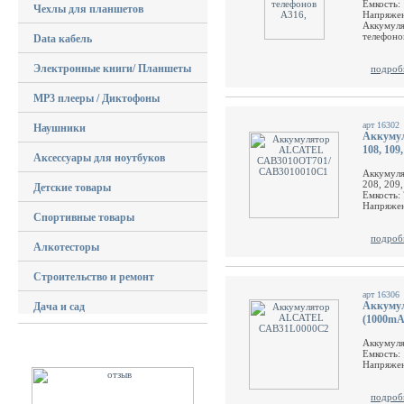
Емкость:
Чехлы для планшетов
Напряжен
Аккумуля
телефоно
Data кабель
Электронные книги/ Планшеты
подроб
MP3 плееры / Диктофоны
арт 16302
Наушники
Аккуму
108, 109,
Аксессуары для ноутбуков
Аккумул
208, 209,
Детские товары
Емкость:
Напряжен
Спортивные товары
подроб
Алкотесторы
Строительство и ремонт
арт 16306
Аккуму
Дача и сад
(1000mA
Аккумул
Емкость:
Напряжен
подроб