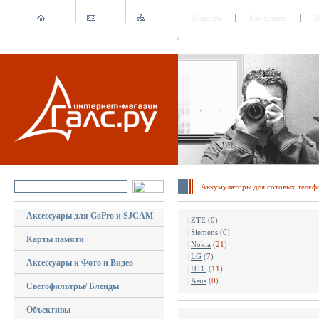
Новости
Как купить
Д
Аккумуляторы для сотовых телеф
Аксессуары для GoPro и SJCAM
|
ZTE
(
0
)
|
Siemens
(
0
)
Карты памяти
|
Nokia
(
21
)
|
LG
(
7
)
Аксессуары к Фото и Видео
|
HTC
(
11
)
|
Asus
(
0
)
Светофильтры/ Бленды
Объективы