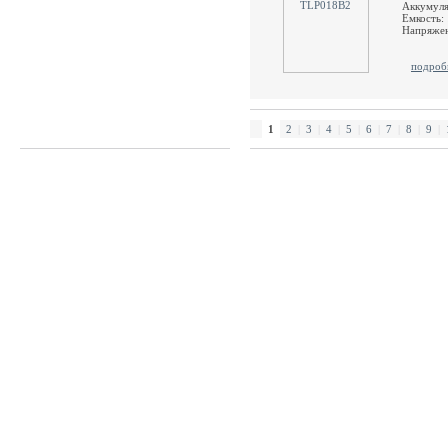
Аккумул
Емкость:
Напряжен
подроб
1
2
|
3
|
4
|
5
|
6
|
7
|
8
|
9
|