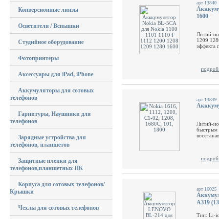
арт 13840
Акккумул
Конверсионные линзы
1600
Осветители / Вспышки
Литий-ио
1209 128
Студийное оборудование
эффекта п
Фотопринтеры
подроб
Аксессуары для iPad, iPhone
Аккумуляторы для сотовых
телефонов
арт 13839
Акккуму
Гарнитуры, Наушники для
телефонов
Литий-ио
быстрым 
восстанав
Зарядные устройства для
телефонов, планшетов
подроб
Защитные пленки для
телефонов,планшетных ПК
Корпуса для сотовых телефонов/
арт 16025
Крышки
Аккумул
A319 (1
Чехлы для сотовых телефонов
Тип: Li-i