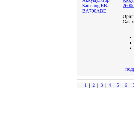
Акку
2600
Ориг
Galax
под
1
|
2
|
3
|
4
|
5
|
6
|