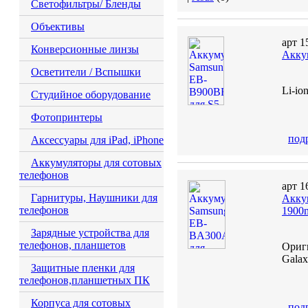
Светофильтры/ Бленды
Объективы
арт 1
Конверсионные линзы
Акку
Осветители / Вспышки
Li-io
Студийное оборудование
Фотопринтеры
под
Аксессуары для iPad, iPhone
Аккумуляторы для сотовых
телефонов
арт 1
Гарнитуры, Наушники для
Акку
телефонов
1900
Зарядные устройства для
телефонов, планшетов
Ориги
Gala
Защитные пленки для
телефонов,планшетных ПК
Корпуса для сотовых
под