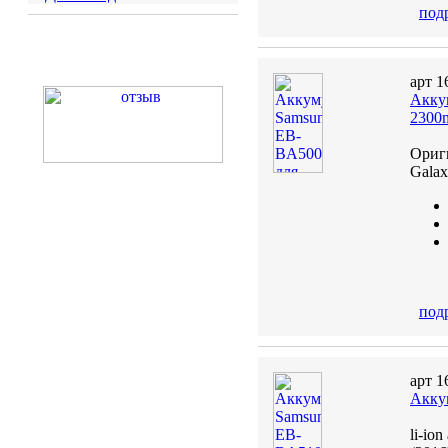
под
арт 1
Акку
2300
Ориг
Galax
под
арт 1
Акку
li-io