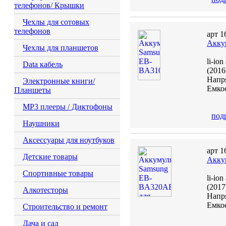
телефонов/ Крышки
Чехлы для сотовых
телефонов
арт 1
Акку
Чехлы для планшетов
li-io
Data кабель
(2016
Напря
Электронные книги/
Емкос
Планшеты
MP3 плееры / Диктофоны
под
Наушники
Аксессуары для ноутбуков
арт 1
Детские товары
Акку
Спортивные товары
li-io
(201
Алкотесторы
Напря
Емкос
Строительство и ремонт
Дача и сад