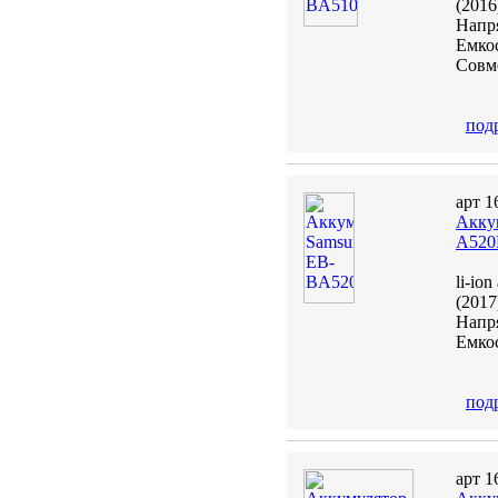
(2016
Напря
Емкос
Совм
под
арт 1
Акку
A520
li-io
(201
Напря
Емкос
под
арт 1