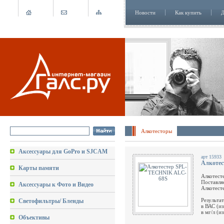
Новости
Как купить
Д
Алкотесторы
Аксессуары для GoPro и SJCAM
арт 15933
Алкоте
Карты памяти
Алкотест
Поставля
Аксессуары к Фото и Видео
Алкотест
Результа
Светофильтры/ Бленды
в ВАС (из
в мг/л (
Объективы