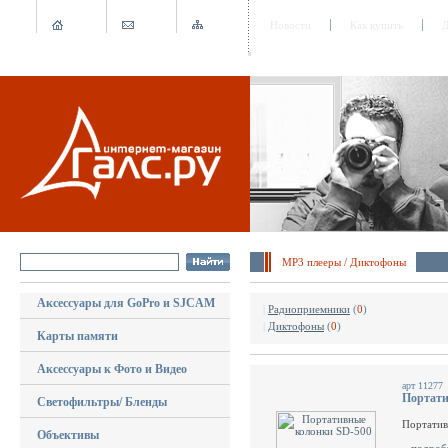
Новости
Как купить
Д
MP3 плееры / Диктофоны
Аксессуары для GoPro и SJCAM
|
Радиоприемники
(
0
)
|
Диктофоны
(
0
)
Карты памяти
Аксессуары к Фото и Видео
арт 11277
Портати
Светофильтры/ Бленды
Портатив
Объективы