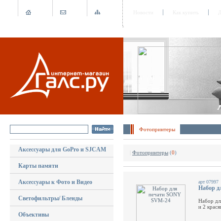
Новости
Как купить
Д
Фотопринтеры
Аксессуары для GoPro и SJCAM
|
Фотопринтеры
(
0
)
Карты памяти
Аксессуары к Фото и Видео
арт 07997
Набор д
Светофильтры/ Бленды
Набор дл
и 2 крася
Объективы