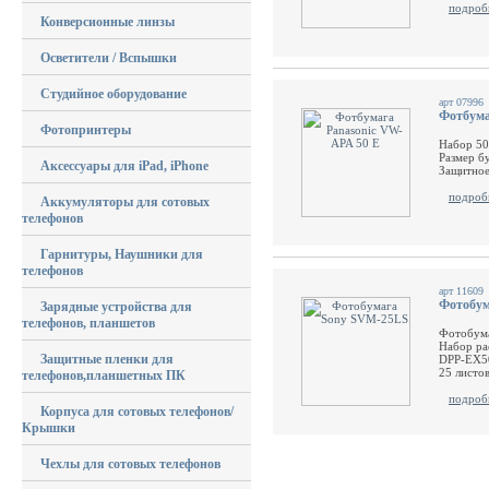
подроб
Конверсионные линзы
Осветители / Вспышки
Студийное оборудование
арт 07996
Фотбума
Фотопринтеры
Набор 50
Размер бу
Аксессуары для iPad, iPhone
Защитно
подроб
Аккумуляторы для сотовых
телефонов
Гарнитуры, Наушники для
телефонов
арт 11609
Фотобум
Зарядные устройства для
телефонов, планшетов
Фотобум
Набор ра
Защитные пленки для
DPP-EX50
25 листо
телефонов,планшетных ПК
подроб
Корпуса для сотовых телефонов/
Крышки
Чехлы для сотовых телефонов