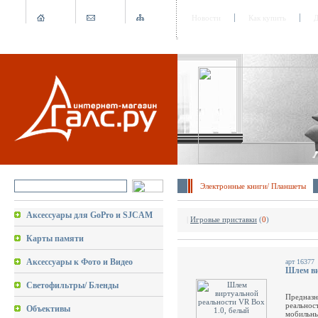
Новости
Как купить
Д
Электронные книги/ Планшеты
Аксессуары для GoPro и SJCAM
|
Игровые приставки
(
0
)
Карты памяти
Аксессуары к Фото и Видео
арт 16377
Шлем ви
Светофильтры/ Бленды
Предназн
реальнос
Объективы
мобильны