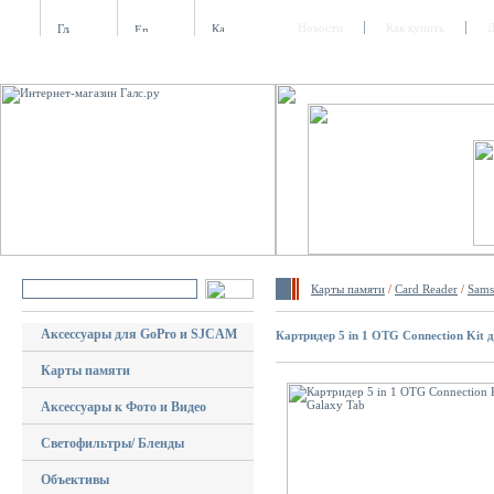
Новости
Как купить
Д
Карты памяти
/
Card Reader
/
Sams
Аксессуары для GoPro и SJCAM
Картридер 5 in 1 OTG Connection Kit 
Карты памяти
Аксессуары к Фото и Видео
Светофильтры/ Бленды
Объективы