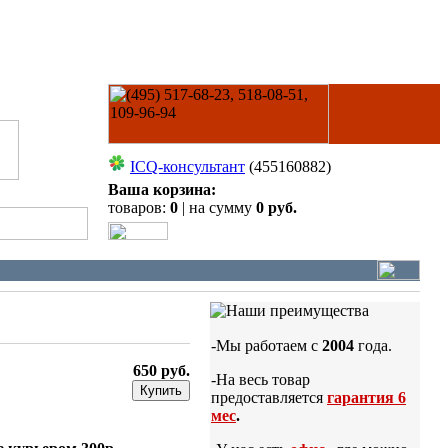
ICQ-консультант
(455160882)
Ваша корзина:
товаров:
0
| на сумму
0 руб.
-Мы работаем с
2004
года.
650 руб.
-На весь товар
Купить
предоставляется
гарантия 6
мес
.