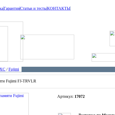
ка
Гарантия
Статьи и тесты
КОНТАКТЫ
XC
/
Fujimi
яти Fujimi FJ-TRVLR
Артикул:
17072