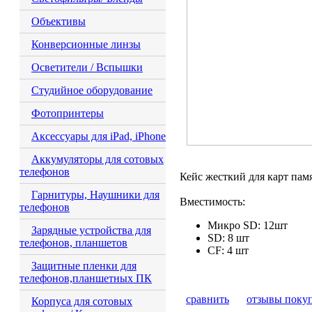
Объективы
Конверсионные линзы
Осветители / Вспышки
Студийное оборудование
Фотопринтеры
Аксессуары для iPad, iPhone
Аккумуляторы для сотовых
телефонов
Кейс жесткий для карт па
Гарнитуры, Наушники для
Вместимость:
телефонов
Микро SD: 12шт
Зарядные устройства для
SD: 8 шт
телефонов, планшетов
CF: 4 шт
Защитные пленки для
телефонов,планшетных ПК
сравнить
отзывы поку
Корпуса для сотовых