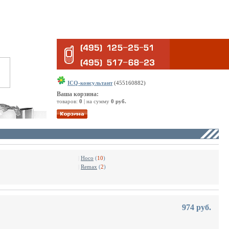
ICQ-консультант
(455160882)
Ваша корзина:
товаров:
0
| на сумму
0 руб.
|
Hoco
(
10
)
|
Remax
(
2
)
974 руб.