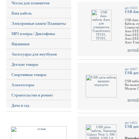
Чехлы для планшетов
арт 13253
USB dat
Data кабель
USB data
Электронные книги/ Планшеты
Кабель с
Совмести
Asus EEE
MP3 плееры / Диктофоны
Asus EEE
Asus EEE
Asus Tran
Наушники
подроб
Аксессуары для ноутбуков
Детские товары
арт 16027
USB дат
Спортивные товары
USB кабе
Алкотесторы
Вы может
Модель 
Строительство и ремонт
подроб
Дача и сад
арт 14621
USB дат
Интерфе