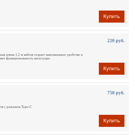
Купить
220 руб.
ая длина 1,2 м кабеля создает максимальное удобство в
няет функциональность аксессуара
Купить
750 руб.
ств c разъемом Type-C
Купить