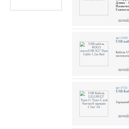
Длина
-
Назначе
Совмест
подроб
арт 17029
USB каб
Кабель U
эксплуат
подроб
арт 17131
USB Каб
Зарядный
подроб