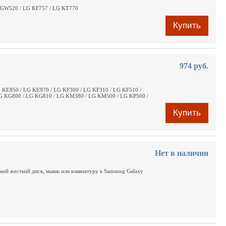
G GW520 / LG KF757 / LG KT770
Купить
974 руб.
 KE850 / LG KE970 / LG KF300 / LG KF310 / LG KF510 /
G KG800 / LG KG810 / LG KM380 / LG KM500 / LG KP500 /
Купить
Нет в наличии
шний жесткий диск, мышь или клавиатуру к Samsung Galaxy