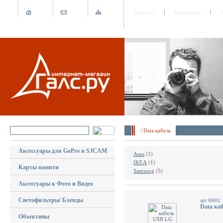
Новости
Как купить
Д
/ Data кабель
Аксессуары для GoPro и SJCAM
|
Asus
(
1
)
|
IKEA
(
1
)
Карты памяти
|
Samsung
(
5
)
Аксессуары к Фото и Видео
Светофильтры/ Бленды
арт 08892
Data ка
Объективы