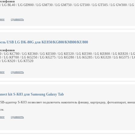
телефонов
/ LG BL40 / LG GD900 / LG GM730 / LG GM750 / LG GT500 / LG GT505 / LG GW300 / L
нее
сравнить
бель USB LG DK-80G для KE850/KG800/KM800/KU800
телефонов
 / LG KC780 / LG KE360 / LG KE500 / LG KE520 / LG KE590 / LG KE800 / LG KE820 / LG
 / LG KF700 / LG KG250 / LG KG275 / LG KG280 / LG KG285 / LG KG320 / LG KG375 / L
/ LG KS20 / LG KT520
нее
сравнить
nect kit S-K03 для Samsung Galaxy Tab
USB-адаптер S-K03 позволяет подключить накопитель флешку, картридер, фотоаппарат, вне
см.
нее
сравнить