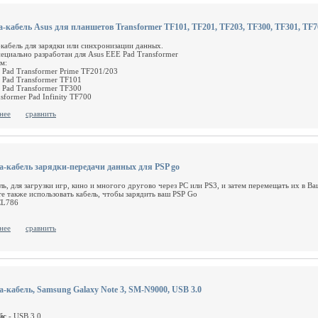
a-кабель Asus для планшетов Transformer TF101, TF201, TF203, TF300, TF301, TF7
-кабель для зарядки или синхронизации данных.
пециально разработан для Asus EEE Pad Transformer
м:
 Pad Transformer Prime TF201/203
 Pad Transformer TF101
 Pad Transformer TF300
sformer Pad Infinity TF700
нее
сравнить
а-кабель зарядки-передачи данных для PSP go
ль, для загрузки игр, кино и многого другово через PC или PS3, и затем перемещать их в В
е также использовать кабель, чтобы зарядить ваш PSP Go
CL786
нее
сравнить
а-кабель, Samsung Galaxy Note 3, SM-N9000, USB 3.0
йс
- USB 3.0