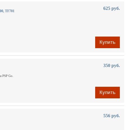
625 руб.
00, TF701
Купить
350 руб.
аш PSP Go.
Купить
556 руб.