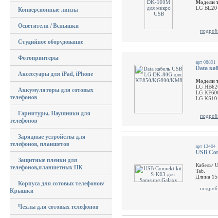
Модели 
LG BL20 
Конверсионные линзы
Осветители / Вспышки
подроб
Студийное оборудование
Фотопринтеры
арт 08891
Data ка
Аксессуары для iPad, iPhone
Модели 
LG HB620
Аккумуляторы для сотовых
LG KF600
телефонов
LG KS10 
Гарнитуры, Наушники для
подроб
телефонов
Зарядные устройства для
телефонов, планшетов
арт 12404
USB Con
Защитные пленки для
Кабель/ 
телефонов,планшетных ПК
Tab.
Длина 15
Корпуса для сотовых телефонов/
подроб
Крышки
Чехлы для сотовых телефонов