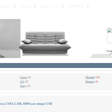
оставка
Гарантия
Статьи и тесты
КОНТАКТЫ
|
Cavei
(
2
)
|
Digitall
(
24
)
|
LG
(
2
)
|
Partner
(
4
)
|
Sony
(
2
)
бель USB LG DK-100M для микро USB