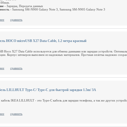
 100mm.
ние
- Зарядка, Передача данных
имость
- Samsung SM-N900 Galaxy Note 3, Samsung SM-N905 Galaxy Note 3
нее
сравнить
ель HOCO microUSB X27 Data Cable, 1.2 метра красный
SB Hoco X27 Data Cable используется для обмена данными или зарядки устройств. Оптимальн
ации. Корпус штекеров выполнен из надежных материалов. Прочная оплетка надежно сохра
нее
сравнить
ель LILLHULT Type-C/ Type-C для быстрой зарядки 1.5m/ 3А
 кабель IKEA LILLHULT - это Type-C кабель для зарядки телефона, а так же других устрой
нее
сравнить