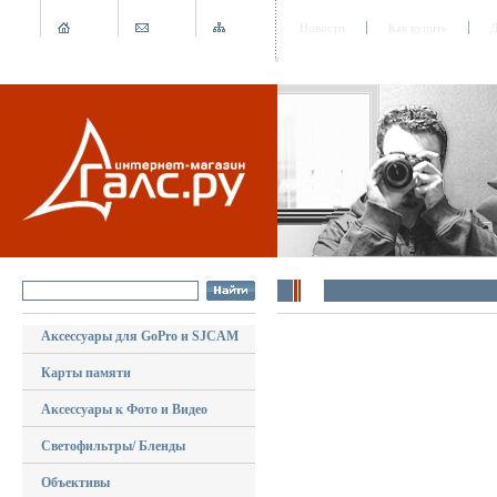
Новости
Как купить
Д
Аксессуары для GoPro и SJCAM
Карты памяти
Аксессуары к Фото и Видео
Светофильтры/ Бленды
Объективы