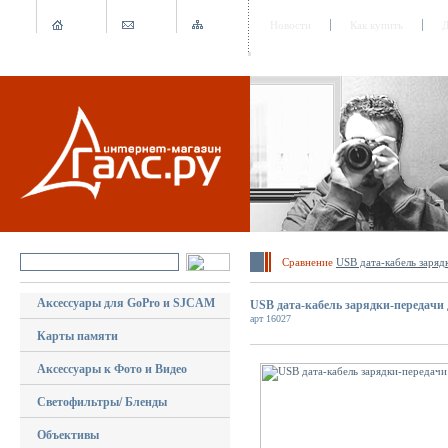
Новости
Как купить
Д
Сравнение
USB дата-кабель заряд
Аксессуары для GoPro и SJCAM
USB дата-кабель зарядки-передачи 
арт 16027
Карты памяти
Аксессуары к Фото и Видео
Светофильтры/ Бленды
Объективы