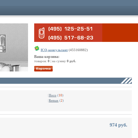
ICQ-консультант
(455160882)
Ваша корзина:
товаров:
0
| на сумму
0 руб.
|
Hoco
(
10
)
|
Remax
(
2
)
974 руб.