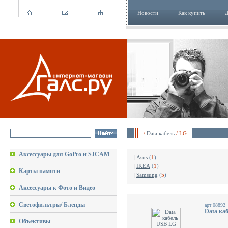
Новости
Как купить
Д
/
Data кабель
/ LG
Аксессуары для GoPro и SJCAM
|
Asus
(
1
)
|
IKEA
(
1
)
Карты памяти
|
Samsung
(
5
)
Аксессуары к Фото и Видео
Светофильтры/ Бленды
арт 08892
Data ка
Объективы