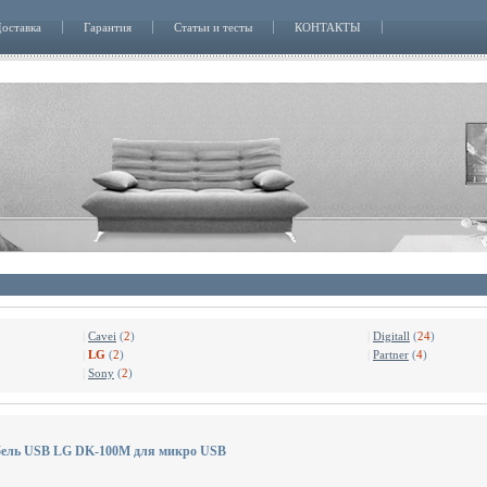
оставка
Гарантия
Статьи и тесты
КОНТАКТЫ
|
Cavei
(
2
)
|
Digitall
(
24
)
|
LG
(
2
)
|
Partner
(
4
)
|
Sony
(
2
)
бель USB LG DK-100M для микро USB