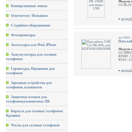
Модели 
LG BL20 
Конверсионные линзы
Осветители / Вспышки
подроб
Студийное оборудование
Фотопринтеры
арт 08891
Data ка
Аксессуары для iPad, iPhone
Модели 
LG HB620
Аккумуляторы для сотовых
KF600 / 
телефонов
KS10 / L
Гарнитуры, Наушники для
подроб
телефонов
Зарядные устройства для
телефонов, планшетов
Защитные пленки для
телефонов,планшетных ПК
Корпуса для сотовых телефонов/
Крышки
Чехлы для сотовых телефонов