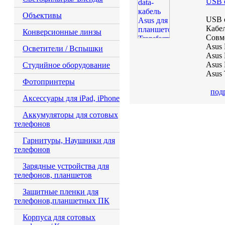
USB d
Объективы
USB d
Кабел
Конверсионные линзы
Совм
Asus 
Осветители / Вспышки
Asus 
Asus 
Студийное оборудование
Asus 
Фотопринтеры
под
Аксессуары для iPad, iPhone
Аккумуляторы для сотовых
телефонов
Гарнитуры, Наушники для
телефонов
Зарядные устройства для
телефонов, планшетов
Защитные пленки для
телефонов,планшетных ПК
Корпуса для сотовых