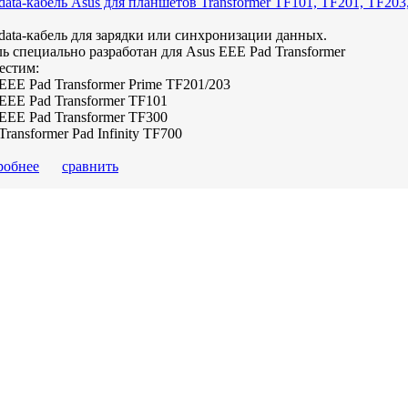
ata-кабель Asus для планшетов Transformer TF101, TF201, TF203
ata-кабель для зарядки или синхронизации данных.
ь специально разработан для Asus EEE Pad Transformer
естим:
EEE Pad Transformer Prime TF201/203
EEE Pad Transformer TF101
EEE Pad Transformer TF300
Transformer Pad Infinity TF700
робнее
сравнить