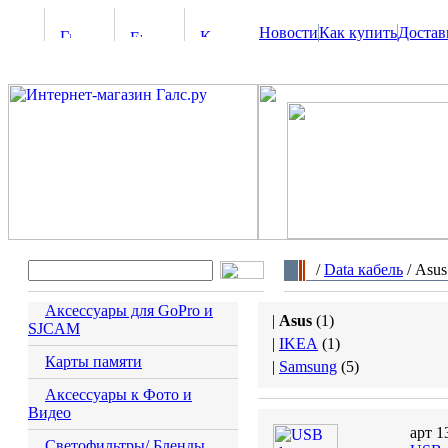
Новости
Как купить
Достав
/
Data кабель
/ Asus
Аксессуары для GoPro и
|
Asus
(
1
)
SJCAM
|
IKEA
(
1
)
Карты памяти
|
Samsung
(
5
)
Аксессуары к Фото и
Видео
арт 1
Светофильтры/ Бленды