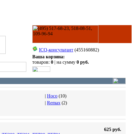
ICQ-консультант
(455160882)
Ваша корзина:
товаров:
0
| на сумму
0 руб.
|
Hoco
(
10
)
|
Remax
(
2
)
625 руб.