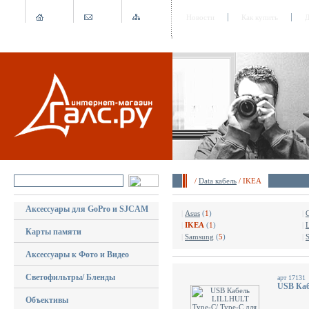
Новости
Как купить
Д
/
Data кабель
/ IKEA
Аксессуары для GoPro и SJCAM
|
Asus
(
1
)
|
|
IKEA
(
1
)
|
Карты памяти
|
Samsung
(
5
)
|
Аксессуары к Фото и Видео
Светофильтры/ Бленды
арт 17131
USB Каб
Объективы