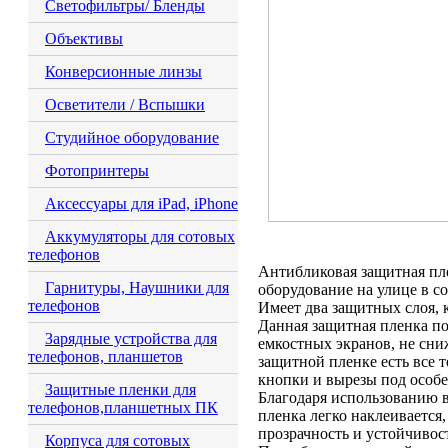
Светофильтры/ Бленды
Объективы
Конверсионные линзы
Осветители / Вспышки
Студийное оборудование
Фотопринтеры
Аксессуары для iPad, iPhone
Аккумуляторы для сотовых
телефонов
Антибликовая защитная пл
Гарнитуры, Наушники для
оборудование на улице в с
телефонов
Имеет два защитных слоя, 
Данная защитная пленка по
Зарядные устройства для
емкостных экранов, не сни
телефонов, планшетов
защитной пленке есть все т
кнопки и вырезы под особе
Защитные пленки для
Благодаря использованию 
телефонов,планшетных ПК
пленка легко наклеивается
прозрачность и устойчивос
Корпуса для сотовых