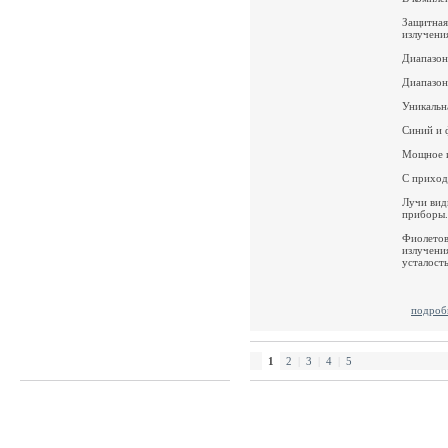
Защитная
излучени
Диапазон
Диапазон
Уникальн
Синий и 
Мощное и
С приход
Лучи вид
приборы.
Фиолетов
излучени
усталость
подроб
1
2
|
3
|
4
|
5
E-mail:
zakaz@galc.ru
© 2004-2026 . Аккумуляторы и зарядные