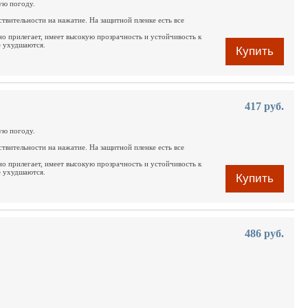
ую погоду.
ствительности на нажатие. На защитной пленке есть все
но прилегает, имеет высокую прозрачность и устойчивость к
е ухудшаются.
Купить
417 руб.
ую погоду.
ствительности на нажатие. На защитной пленке есть все
но прилегает, имеет высокую прозрачность и устойчивость к
е ухудшаются.
Купить
486 руб.