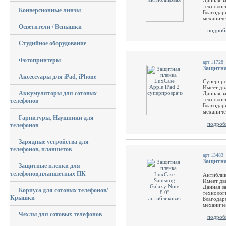
Данная з
технолог
Конверсионные линзы
Благодар
механиче
Осветители / Вспышки
подроб
Студийное оборудование
Фотопринтеры
арт 11728
Защитна
Аксессуары для iPad, iPhone
Суперпро
Имеет дв
Аккумуляторы для сотовых
Данная з
технолог
телефонов
Благодар
механиче
Гарнитуры, Наушники для
подроб
телефонов
Зарядные устройства для
телефонов, планшетов
арт 13483
Защитна
Защитные пленки для
телефонов,планшетных ПК
Антиблик
Имеет дв
Данная з
Корпуса для сотовых телефонов/
технолог
Крышки
Благодар
механиче
Чехлы для сотовых телефонов
подроб