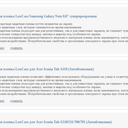
я пленка LuxCase Samsung Galaxy Note 8.0'' суперпрозрачная
зрачная защитная пленка почти незаметна на экране.
а защитных слоя, которые снимаются во время наклеивания.
ащитная пленка подходит как для резистивных, так и для емкостных экранов, не снижает чув
ические отверстия под камеру, кнопки и вырезы под особенности экрана.
я использованию высококачественного японского материала пленка легко наклеивается, плот
ским воздействиям. Потребительские свойства и эргономика сенсорного экрана при этом н
нее
сравнить
я пленка LuxCase для Acer Iconia Tab A110 (Антибликовая)
овая защитная пленка позволяет эффективно использовать оборудование на улице в солнечн
а защитных слоя, которые снимаются во время наклеивания.
ащитная пленка подходит как для резистивных, так и для емкостных экранов, не снижает чув
ические отверстия под камеру, кнопки и вырезы под особенности экрана.
я использованию высококачественного японского материала пленка легко наклеивается, плот
ским воздействиям. Потребительские свойства и эргономика сенсорного экрана при этом н
нее
сравнить
я пленка LuxCase для Acer Iconia Tab A510/511/700/701 (Антибликовая)