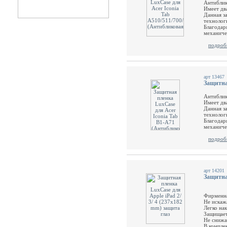
Антиблик
Имеет дв
Данная з
технолог
Благодар
механиче
подроб
арт 13467
Защитна
Антиблик
Имеет дв
Данная з
технолог
Благодар
механиче
подроб
арт 14201
Защитная
Фирменная
Не искаж
Легко нак
Защищает 
Не снижа
В комплек