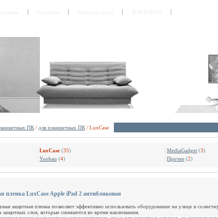
оставка
Гарантия
Статьи и тесты
КОНТАКТЫ
планшетных ПК
/
для планшетных ПК
/ LuxCase
|
LuxCase
(
35
)
|
MediaGadget
(
3
)
|
Yoobao
(
4
)
|
Прочее
(
2
)
я пленка LuxCase Apple iPad 2 антибликовая
овая защитная пленка позволяет эффективно использовать оборудование на улице в солнечн
а защитных слоя, которые снимаются во время наклеивания.