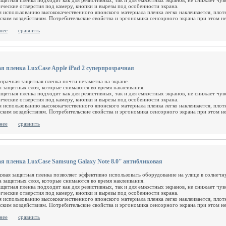
ащитная пленка подходит как для резистивных, так и для емкостных экранов, не снижает чув
ические отверстия под камеру, кнопки и вырезы под особенности экрана.
я использованию высококачественного японского материала пленка легко наклеивается, плот
ским воздействиям. Потребительские свойства и эргономика сенсорного экрана при этом н
нее
сравнить
я пленка LuxCase Apple iPad 2 суперпрозрачная
зрачная защитная пленка почти незаметна на экране.
а защитных слоя, которые снимаются во время наклеивания.
ащитная пленка подходит как для резистивных, так и для емкостных экранов, не снижает чув
ические отверстия под камеру, кнопки и вырезы под особенности экрана.
я использованию высококачественного японского материала пленка легко наклеивается, плот
ским воздействиям. Потребительские свойства и эргономика сенсорного экрана при этом н
нее
сравнить
я пленка LuxCase Samsung Galaxy Note 8.0'' антибликовая
овая защитная пленка позволяет эффективно использовать оборудование на улице в солнечн
а защитных слоя, которые снимаются во время наклеивания.
ащитная пленка подходит как для резистивных, так и для емкостных экранов, не снижает чув
ические отверстия под камеру, кнопки и вырезы под особенности экрана.
я использованию высококачественного японского материала пленка легко наклеивается, плот
ским воздействиям. Потребительские свойства и эргономика сенсорного экрана при этом н
нее
сравнить