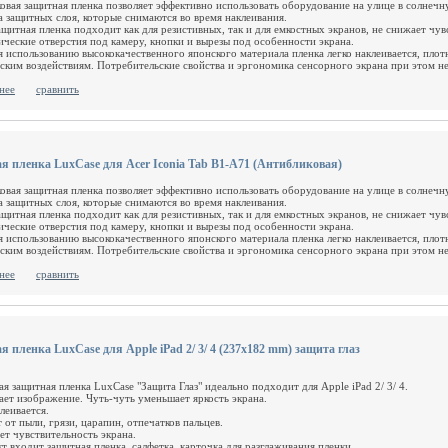
овая защитная пленка позволяет эффективно использовать оборудование на улице в солнечн
а защитных слоя, которые снимаются во время наклеивания.
ащитная пленка подходит как для резистивных, так и для емкостных экранов, не снижает чув
ические отверстия под камеру, кнопки и вырезы под особенности экрана.
я использованию высококачественного японского материала пленка легко наклеивается, плот
ским воздействиям. Потребительские свойства и эргономика сенсорного экрана при этом н
нее
сравнить
я пленка LuxCase для Acer Iconia Tab B1-A71 (Антибликовая)
овая защитная пленка позволяет эффективно использовать оборудование на улице в солнечн
а защитных слоя, которые снимаются во время наклеивания.
ащитная пленка подходит как для резистивных, так и для емкостных экранов, не снижает чув
ические отверстия под камеру, кнопки и вырезы под особенности экрана.
я использованию высококачественного японского материала пленка легко наклеивается, плот
ским воздействиям. Потребительские свойства и эргономика сенсорного экрана при этом н
нее
сравнить
 пленка LuxCase для Apple iPad 2/ 3/ 4 (237x182 mm) защита глаз
 защитная пленка LuxCase "Защита Глаз" идеально подходит для Apple iPad 2/ 3/ 4.
ает изображение. Чуть-чуть уменьшает яркость экрана.
леивается.
от пыли, грязи, царапин, отпечатков пальцев.
ет чувствительность экрана.
т входит защитная пленка, салфетка, карточка для разглаживания пленки.