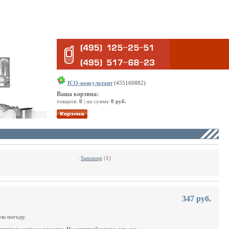
ICQ-консультант
(455160882)
Ваша корзина:
товаров:
0
| на сумму
0 руб.
|
Samsung
(
1
)
347 руб.
ую погоду.