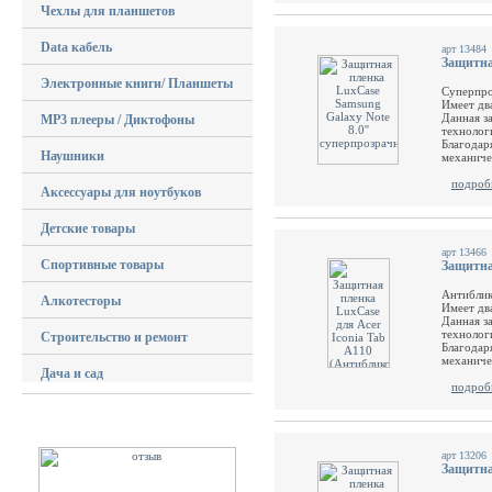
Чехлы для планшетов
Data кабель
арт 13484
Защитна
Электронные книги/ Планшеты
Суперпро
Имеет дв
Данная з
MP3 плееры / Диктофоны
технолог
Благодар
Наушники
механиче
подроб
Аксессуары для ноутбуков
Детские товары
арт 13466
Спортивные товары
Защитна
Антиблик
Алкотесторы
Имеет дв
Данная з
технолог
Строительство и ремонт
Благодар
механиче
Дача и сад
подроб
арт 13206
Защитна