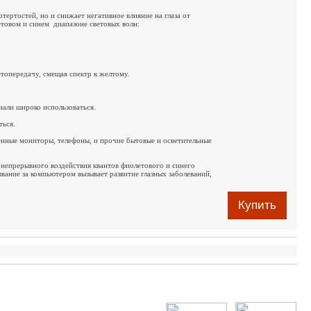
ертостей, но и снижает негативное влияние на глаза от
етовом и синем диапазоне световых волн:
опередачу, смещая спектр к желтому.
нали широко использоваться.
ться.
енные мониторы, телефоны, и прочие бытовые и осветительные
а непрерывного воздействия квантов фиолетового и синего
вание за компьютером вызывает развитие глазных заболеваний,
Купить