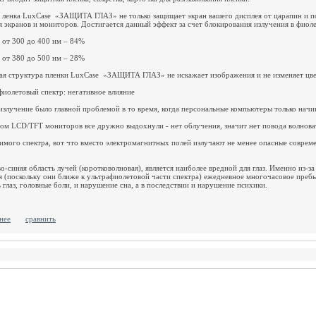
 ленка LuxCase «ЗАЩИТА ГЛАЗ» не только защищает экран вашего дисплея от царапин и пот
я экранов и мониторов. Достигается данный эффект за счет блокирования излучения в фиол
 от 300 до 400 нм – 84%
 от 380 до 500 нм – 28%
ая структура пленки LuxCase «ЗАЩИТА ГЛАЗ» не искажает изображения и не изменяет цвет
фиолетовый спектр: негативное влияние
злучение было главной проблемой в то время, когда персональные компьютеры только начи
ом LCD/TFT мониторов все дружно выдохнули - нет облучения, значит нет повода волнова
имого спектра, вот что вместо электромагнитных полей излучают не менее опасные соврем
о-синяя область лучей (коротковолновая), является наиболее вредной для глаз. Именно из-з
я (поскольку они ближе к ультрафиолетовой части спектра) ежедневное многочасовое пребы
 глаз, головные боли, и нарушение сна, а в последствии и нарушение психики.
нее
сравнить
 устройства для фотоаппаратов, видеокамер, телефонов, блоки