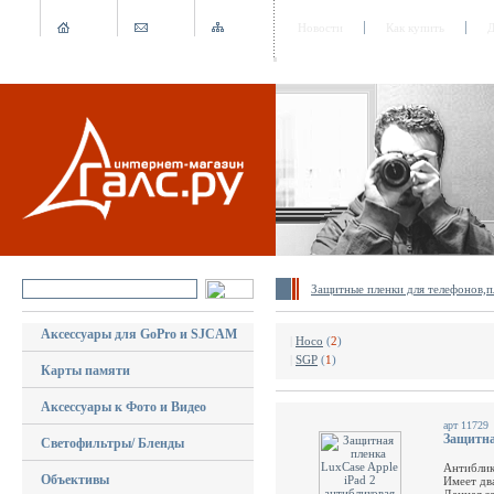
Новости
Как купить
Д
Защитные пленки для телефонов,
Аксессуары для GoPro и SJCAM
|
Hoco
(
2
)
|
SGP
(
1
)
Карты памяти
Аксессуары к Фото и Видео
арт 11729
Защитна
Светофильтры/ Бленды
Антиблик
Объективы
Имеет дв