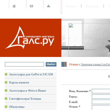
Новости
Как купить
Д
Отзывы о
Защитная пленка LuxCas
Аксессуары для GoPro и SJCAM
О
Карты памяти
Аксессуары к Фото и Видео
Имя, Фамилия: *
Город:
Светофильтры/ Бленды
E-mail:
Объективы
Отзыв: *