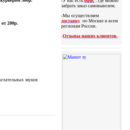
курьером 300р.
-У нас есть
офис
, где можно
забрать заказ самовывозом.
-Мы осуществляем
доставку
по Москве и всем
 от 200р.
регионам России.
-
Отзывы наших клиентов.
желательных звуков