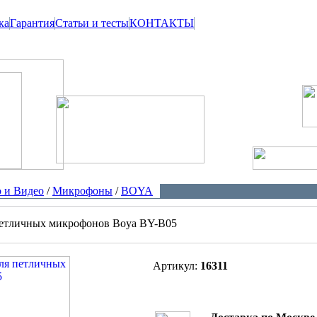
ка
Гарантия
Статьи и тесты
КОНТАКТЫ
 и Видео
/
Микрофоны
/
BOYA
петличных микрофонов Boya BY-B05
Артикул:
16311