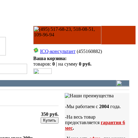
ICQ-консультант
(455160882)
Ваша корзина:
товаров:
0
| на сумму
0 руб.
-Мы работаем с
2004
года.
350 руб.
-На весь товар
Купить
предоставляется
гарантия 6
мес
.