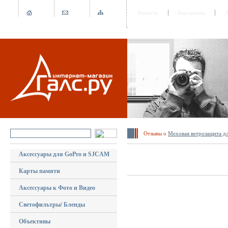
Новости
Как купить
Д
Отзывы о
Меховая ветрозащита д
Аксессуары для GoPro и SJCAM
Карты памяти
Аксессуары к Фото и Видео
Светофильтры/ Бленды
Объективы