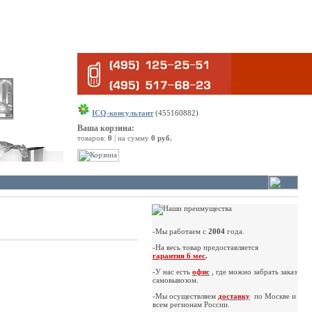
ICQ-консультант
(455160882)
Ваша корзина:
товаров:
0
| на сумму
0 руб.
-Мы работаем с
2004
года.
-На весь товар предоставляется
гарантия 6 мес
.
-У нас есть
офис
, где можно забрать заказ
самовывозом.
-Мы осуществляем
доставку
по Москве и
всем регионам России.