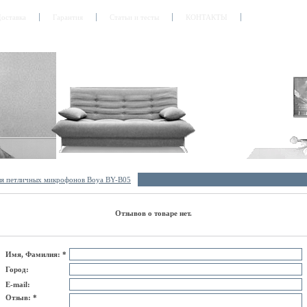
оставка
Гарантия
Статьи и тесты
КОНТАКТЫ
ля петличных микрофонов Boya BY-B05
Отзывов о товаре нет.
Имя, Фамилия: *
Город:
E-mail:
Отзыв: *