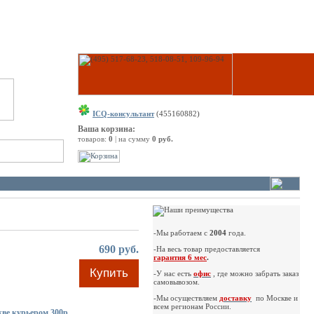
ICQ-консультант
(455160882)
Ваша корзина:
товаров:
0
| на сумму
0 руб.
-Мы работаем с
2004
года.
690 руб.
-На весь товар предоставляется
гарантия 6 мес
.
Купить
-У нас есть
офис
, где можно забрать заказ
самовывозом.
-Мы осуществляем
доставку
по Москве и
всем регионам России.
ве курьером 300р.