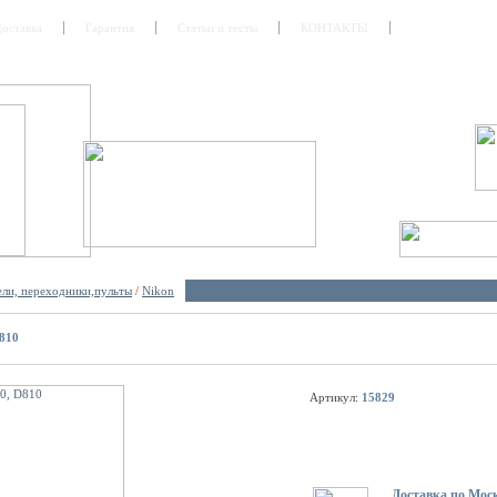
оставка
Гарантия
Статьи и тесты
КОНТАКТЫ
ели, переходники,пульты
/
Nikon
D810
Артикул:
15829
Доставка по Моск