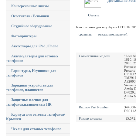
Доставка по Росс
Конверсионные линзы
Оплата
Осветители / Вспышки
Студийное оборудование
Блок питания для ноутбуков LITEON 2
сравнить
отзывы покупателей
Фотопринтеры
Аксессуары для iPad, iPhone
Аккумуляторы для сотовых
Совместимые модели
"Acer A
1610, 1
телефонов
2000, 2
Busine
Гарнитуры, Наушники для
Presari
C110,TM
телефонов
TM291LM
AS2003L
Зарядные устройства для
Siemen
Amilo-D
телефонов, планшетов
D7820, 
Amilo M
Защитные пленки для
"
телефонов,планшетных ПК
Replace Part Number
344500-
DR911A
Корпуса для сотовых телефонов/
Размер штекера
(5.5*2
Крышки
Чехлы для сотовых телефонов