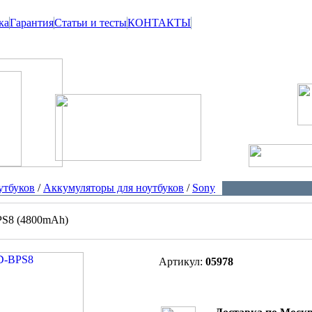
ка
Гарантия
Статьи и тесты
КОНТАКТЫ
утбуков
/
Аккумуляторы для ноутбуков
/
Sony
S8 (4800mAh)
Артикул:
05978