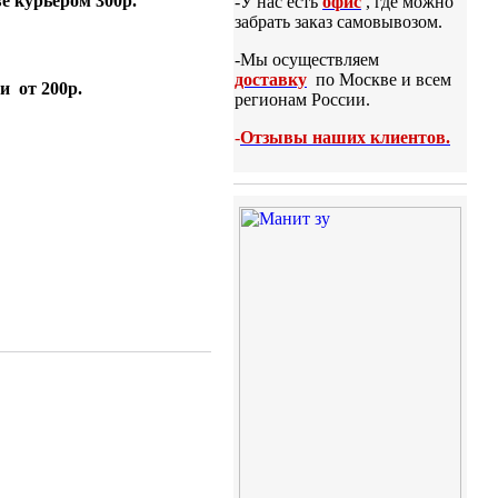
е курьером 300р.
-У нас есть
офис
, где можно
забрать заказ самовывозом.
-Мы осуществляем
доставку
по Москве и всем
и от 200р.
регионам России.
-
Отзывы наших клиентов.