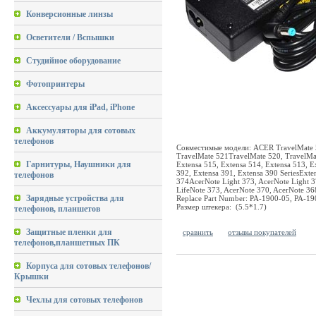
Конверсионные линзы
Осветители / Вспышки
Студийное оборудование
Фотопринтеры
Аксессуары для iPad, iPhone
Аккумуляторы для сотовых
телефонов
Совместимые модели: ACER TravelMate 52
TravelMate 521TravelMate 520, TravelMat
Гарнитуры, Наушники для
Extensa 515, Extensa 514, Extensa 513, E
392, Extensa 391, Extensa 390 SeriesExte
телефонов
374AcerNote Light 373, AcerNote Light 3
LifeNote 373, AcerNote 370, AcerNote 36
Зарядные устройства для
Replace Part Number: PA-1900-05, PA-19
Размер штекера: (5.5*1.7)
телефонов, планшетов
Защитные пленки для
сравнить
отзывы покупателей
телефонов,планшетных ПК
Корпуса для сотовых телефонов/
Крышки
Чехлы для сотовых телефонов