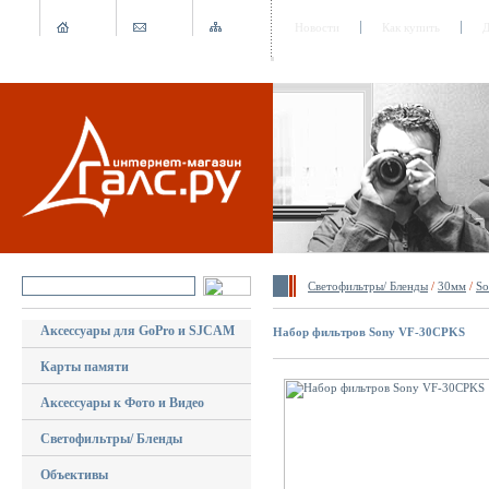
Новости
Как купить
Д
Светофильтры/ Бленды
/
30мм
/
So
Аксессуары для GoPro и SJCAM
Набор фильтров Sony VF-30CPKS
Карты памяти
Аксессуары к Фото и Видео
Светофильтры/ Бленды
Объективы