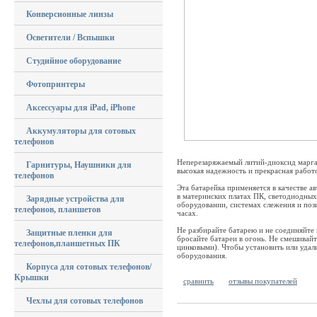
Конверсионные линзы
Осветители / Вспышки
Студийное оборудование
Фотопринтеры
Аксессуары для iPad, iPhone
Аккумуляторы для сотовых
телефонов
Неперезаряжаемый литий-диоксид марган
Гарнитуры, Наушники для
высокая надежность и прекрасная работ
телефонов
Эта батарейка применяется в качестве 
в материнских платах ПК, светодиодных
Зарядные устройства для
оборудовании, системах слежения и по
телефонов, планшетов
часах.
Не разбирайте батарею и не соединяйте 
Защитные пленки для
бросайте батареи в огонь. Не смешивайт
телефонов,планшетных ПК
цинковыми). Чтобы установить или удал
оборудования.
Корпуса для сотовых телефонов/
Крышки
сравнить
отзывы покупателей
Чехлы для сотовых телефонов