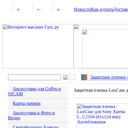
Новости
Как купить
Достав
Защитные пленки 
Аксессуары для GoPro и
Защитная пленка LuxCase д
SJCAM
Карты памяти
Аксессуары к Фото и
Видео
Светофильтры/ Бленды