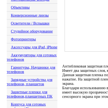
Объективы
Конверсионные линзы
Осветители / Вспышки
Студийное оборудование
Фотопринтеры
Аксессуары для iPad, iPhone
Аккумуляторы для сотовых
телефонов
Антибликовая защитная пле
Гарнитуры, Наушники для
Имеет два защитных слоя, 
телефонов
Данная защитная пленка по
нажатие. На защитной плен
Зарядные устройства для
экрана.
телефонов, планшетов
Благодаря использованию в
Защитные пленки для
имеет высокую прозрачност
телефонов,планшетных ПК
сенсорного экрана при это
Корпуса для сотовых