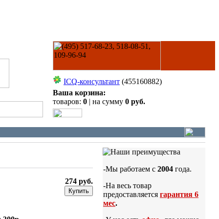
ICQ-консультант
(455160882)
Ваша корзина:
товаров:
0
| на сумму
0 руб.
-Мы работаем с
2004
года.
274 руб.
-На весь товар
Купить
предоставляется
гарантия 6
мес
.