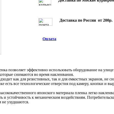
Доставка по Москве курьером
Доставка по России от 200р.
Оплата
нка позволяет эффективно использовать оборудование на улице
которые снимаются во время наклеивания.
дходит как для резистивных, так и для емкостных экранов, не с
ке есть все технологические отверстия под камеру, кнопки и вы
ысококачественного японского материала пленка легко наклеивае
ь и устойчивость к механическим воздействиям. Потребительск
м не ухудшаются.