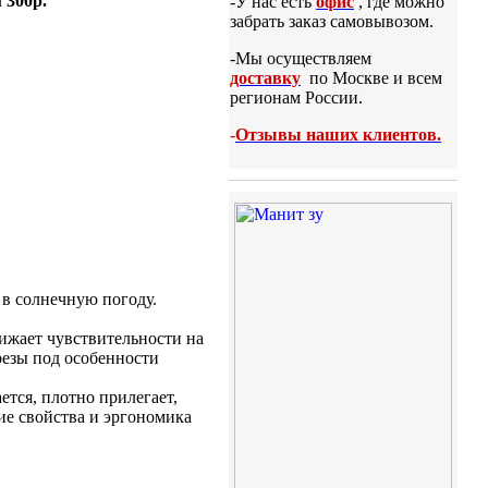
 300р.
-У нас есть
офис
, где можно
забрать заказ самовывозом.
-Мы осуществляем
доставку
по Москве и всем
регионам России.
-
Отзывы наших клиентов.
 в солнечную погоду.
нижает чувствительности на
резы под особенности
тся, плотно прилегает,
ие свойства и эргономика