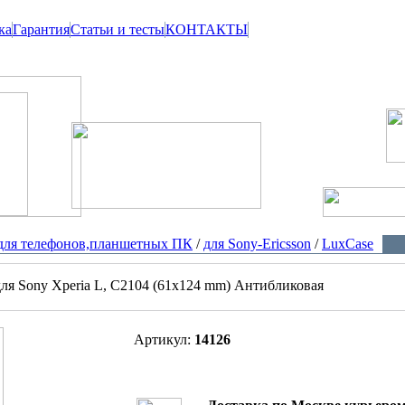
ка
Гарантия
Статьи и тесты
КОНТАКТЫ
для телефонов,планшетных ПК
/
для Sony-Ericsson
/
LuxCase
ля Sony Xperia L, C2104 (61x124 mm) Антибликовая
Артикул:
14126