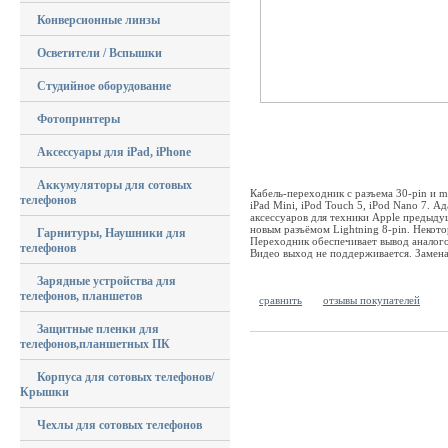
Конверсионные линзы
Осветители / Вспышки
Студийное оборудование
Фотопринтеры
Аксессуары для iPad, iPhone
Аккумуляторы для сотовых
Кабель-переходник с разъема 30-pin и mi
телефонов
iPad Mini, iPod Touch 5, iPod Nano 7. 
аксессуаров для техники Apple предыду
новым разъёмом Lightning 8-pin. Некото
Гарнитуры, Наушники для
Переходник обеспечивает вывод аналогов
телефонов
Видео выход не поддерживается. Заме
Зарядные устройства для
телефонов, планшетов
сравнить
отзывы покупателей
Защитные пленки для
телефонов,планшетных ПК
Корпуса для сотовых телефонов/
Крышки
Чехлы для сотовых телефонов