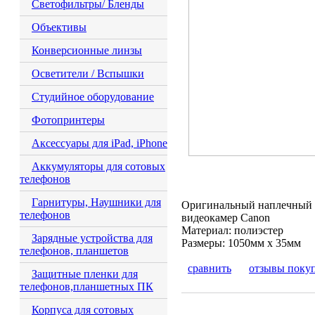
Светофильтры/ Бленды
Объективы
Конверсионные линзы
Осветители / Вспышки
Студийное оборудование
Фотопринтеры
Аксессуары для iPad, iPhone
Аккумуляторы для сотовых
телефонов
Гарнитуры, Наушники для
Оригинальный наплечный 
телефонов
видеокамер Canon
Материал: полиэстер
Зарядные устройства для
Размеры: 1050мм х 35мм
телефонов, планшетов
сравнить
отзывы поку
Защитные пленки для
телефонов,планшетных ПК
Корпуса для сотовых