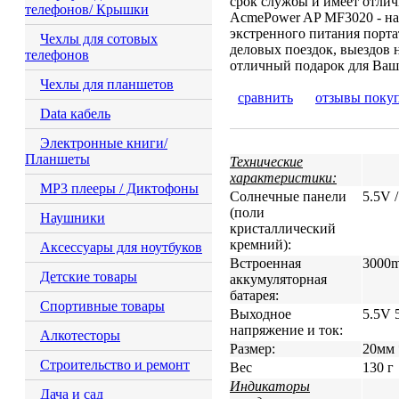
срок службы и имеет отлич
телефонов/ Крышки
AcmePower AP MF3020 - на
экстренного питания порта
Чехлы для сотовых
деловых поездок, выездов н
телефонов
отличный подарок для Ваш
Чехлы для планшетов
сравнить
отзывы поку
Data кабель
Электронные книги/
Планшеты
Технические
характеристики:
MP3 плееры / Диктофоны
Солнечные панели
5.5V 
(поли
Наушники
кристаллический
кремний):
Аксессуары для ноутбуков
Встроенная
3000
Детские товары
аккумуляторная
батарея:
Спортивные товары
Выходное
5.5V
напряжение и ток:
Алкотесторы
Размер:
20мм 
Строительство и ремонт
Вес
130 г
Индикаторы
Дача и сад