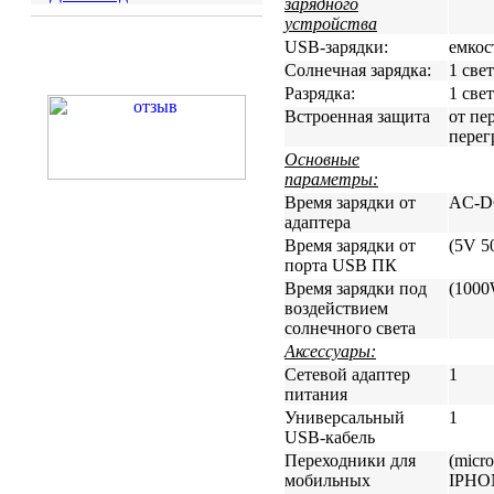
зарядного
устройства
USB-зарядки:
емкос
Солнечная зарядка:
1 све
Разрядка:
1 све
Встроенная защита
от пе
перег
Основные
параметры:
Время зарядки от
AC-DC
адаптера
Время зарядки от
(5V 5
порта USB ПК
Время зарядки под
(1000
воздействием
солнечного света
Аксессуары:
Сетевой адаптер
1
питания
Универсальный
1
USB-кабель
Переходники для
(micr
мобильных
IPHO