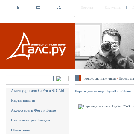
Новости
Как купить
Д
Конверсионные линзы
/
Переходны
Аксессуары для GoPro и SJCAM
Переходное кольцо Digitall 25-30mm
Карты памяти
Аксессуары к Фото и Видео
Светофильтры/ Бленды
Объективы