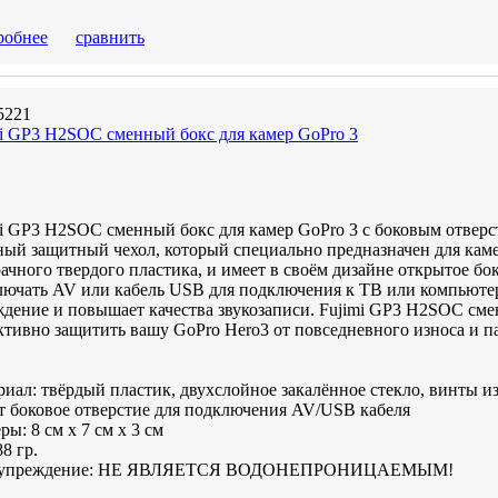
робнее
сравнить
5221
mi GP3 H2SOC сменный бокс для камер GoPro 3
i GP3 H2SOC сменный бокс для камер GoPro 3 с боковым отверст
ый защитный чехол, который специально предназначен для каме
ачного твердого пластика, и имеет в своём дизайне открытое бок
ючать AV или кабель USB для подключения к ТВ или компьютеру
дение и повышает качества звукозаписи. Fujimi GP3 H2SOC сме
тивно защитить вашу GoPro Hero3 от повседневного износа и п
иал: твёрдый пластик, двухслойное закалённое стекло, винты 
т боковое отверстие для подключения AV/USB кабеля
ры: 8 см х 7 см х 3 см
88 гр.
дупреждение: НЕ ЯВЛЯЕТСЯ ВОДОНЕПРОНИЦАЕМЫМ!