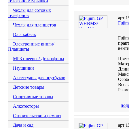
телефонов/ Крышки
Чехлы для сотовых
телефонов
арт 1
Fuji
Чехлы для планшетов
Data кабель
Fuji
практ
Электронные книги/
венти
Планшеты
MP3 плееры / Диктофоны
Цвет
Матер
Наушники
Длинн
Макси
Аксессуары для ноутбуков
Особе
Вес: 
Детские товары
Разме
Спортивные товары
под
Алкотесторы
Строительство и ремонт
Дача и сад
арт 1