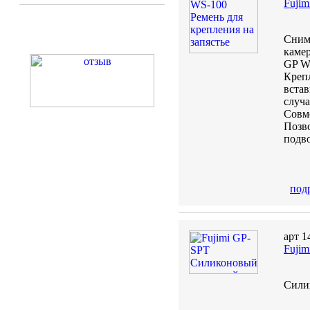
Fujim
Снима
камер
GP W
Крепл
встав
случ
Совме
Позво
подв
под
арт 1
Fuji
Сили