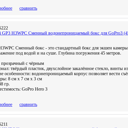
робнее
сравнить
5222
mi GP3 H3WPC Сменный водонепроницаемый бокс для GoPro3 (4
H3WPC Сменный бокс - это стандартный бокс для экшен камеры 
ажение под водой и на суше. Глубина погружения 45 метров.
: прозрачный с чёрным
иал: твёрдый пластик, двухслойное закалённое стекло, винты 
е особенности: водонепроницаемый корпус позволяет вести съё
ры: 8 см х 7 см х 3 см
88 гр.
стимость: GoPro Hero 3
робнее
сравнить
6211