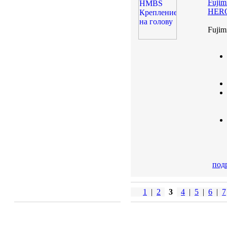
Fuji
HER
Fuji
под
1
|
2
3
4
|
5
|
6
|
7