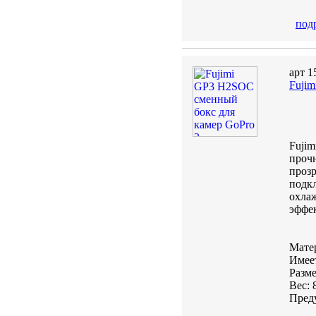
под
арт 1
Fuji
Fujim
прочн
прозр
подкл
охлаж
эффек
Матер
Имее
Разме
Вес: 
Пре