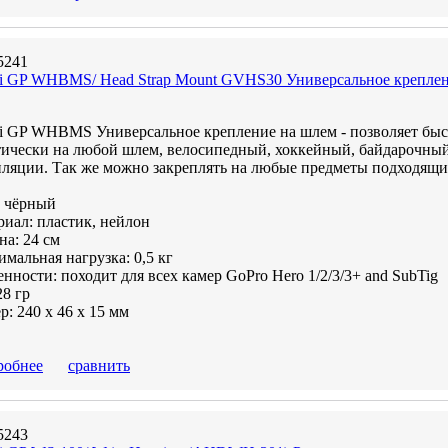
5241
mi GP WHBMS/ Head Strap Mount GVHS30 Универсальное креплен
mi GP WHBMS Универсальное крепление на шлем - позволяет быс
ически на любой шлем, велосипедный, хоккейный, байдарочный 
ляции. Так же можно закреплять на любые предметы подходящие
: чёрный
иал: пластик, нейлон
а: 24 см
мальная нагрузка: 0,5 кг
нности: походит для всех камер GoPro Hero 1/2/3/3+ and SubTig
28 гр
р: 240 x 46 x 15 мм
робнее
сравнить
5243