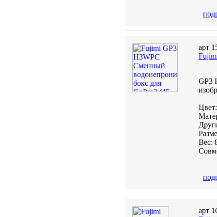
под
арт 1
Fuji
GP3 
изобр
Цвет
Матер
Други
Разме
Вес: 
Совме
под
арт 1