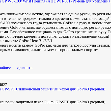
i GP WS-100/ Wrist Housing (AHDWH-301) Ремень для крепления 
ть экшн-камерой можно, удерживая её одной рукой, но руки быв
ы в течение продолжительного времени может стать настоящей 
S-100 поможет без труда установить GoPro на руку в любом по
ение GoPro на запястье осуществляется с помощью регулируемо
ками. Разработанное специально для GoPro крепление на руку F
айную потерю камеры и позволяет сделать незабываемые кадры!
стимость: GoPro Hero 3+/3/2/1
ляет носить камеру GoPro как часы для легкого доступа съемки.
одным плаванием, альпинизмом и горнолыжным спортом.
робнее
сравнить
4627
mi GP-SPT Силиконовый защитный чехол для GoPro3 (чёрный)
коновый защитный чехол Fujimi GP-SPT для GoPro3 (чёрный)