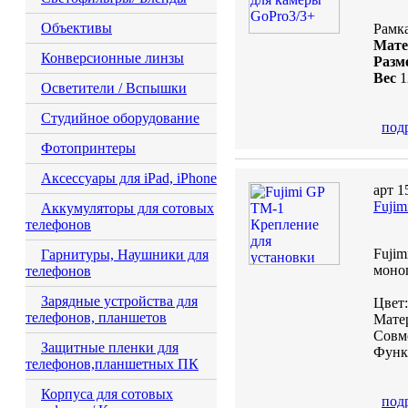
Объективы
Рамка
Мате
Конверсионные линзы
Разм
Вес
1
Осветители / Вспышки
Студийное оборудование
под
Фотопринтеры
Аксессуары для iPad, iPhone
арт 1
Fujim
Аккумуляторы для сотовых
телефонов
Fujim
Гарнитуры, Наушники для
моно
телефонов
Зарядные устройства для
Цвет
телефонов, планшетов
Матер
Совме
Защитные пленки для
Функц
телефонов,планшетных ПК
Корпуса для сотовых
под