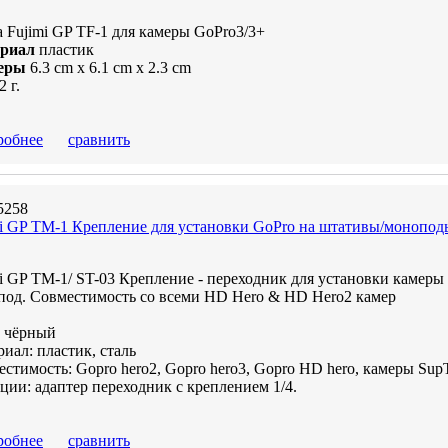
 Fujimi GP TF-1 для камеры GoPro3/3+
риал
пластик
еры
6.3 cm x 6.1 cm x 2.3 cm
2 г.
робнее
сравнить
5258
i GP TM-1 Крепление для установки GoPro на штативы/моноподы
i GP TM-1/ ST-03 Крепление - переходник для установки камеры
под. Совместимость со всеми HD Hero & HD Hero2 камер
: чёрный
иал: пластик, сталь
стимость: Gopro hero2, Gopro hero3, Gopro HD hero, камеры Sup
ии: адаптер переходник с креплением 1/4.
робнее
сравнить