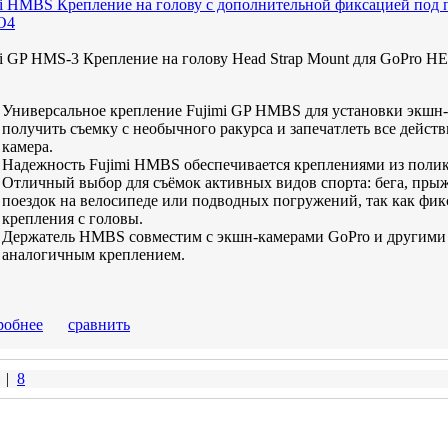
mi HMBS Крепление на голову с дополнительной фиксацией под
O4
mi GP HMS-3 Крепление на голову Head Strap Mount для GoPro 
Универсальное крепление Fujimi GP HMBS для установки экшн-
получить съемку с необычного ракурса и запечатлеть все дейст
камера.
Надежность Fujimi HMBS обеспечивается креплениями из полик
Отличный выбор для съёмок активных видов спорта: бега, прыж
поездок на велосипеде или подводных погружений, так как фик
крепления с головы.
Держатель HMBS совместим с экшн-камерами GoPro и другими
аналогичным креплением.
робнее
сравнить
|
8