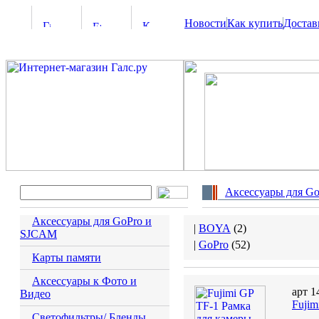
Новости
Как купить
Достав
Аксессуары для G
Аксессуары для GoPro и
|
BOYA
(
2
)
SJCAM
|
GoPro
(
52
)
Карты памяти
Аксессуары к Фото и
арт 1
Видео
Fujim
Светофильтры/ Бленды