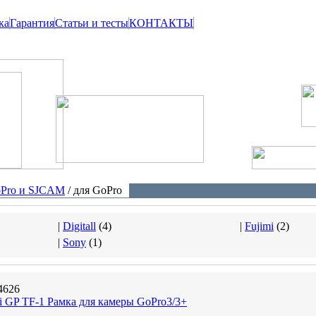
ка
Гарантия
Статьи и тесты
КОНТАКТЫ
oPro и SJCAM
/ для GoPro
|
Digitall
(
4
)
|
Fujimi
(
2
)
|
Sony
(
1
)
4626
i GP TF-1 Рамка для камеры GoPro3/3+