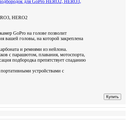
 подбородок для GoPro HERO2, HERO3,
HERO3, HERO2
камер GoPro на голове позволит
вия вашей головы, на которой закреплена
арбоната и ремнями из нейлона.
ков с парашютом, плавания, мотоспорта,
сация подбородка препятствует спаданию
 портативными устройствами с
Купить