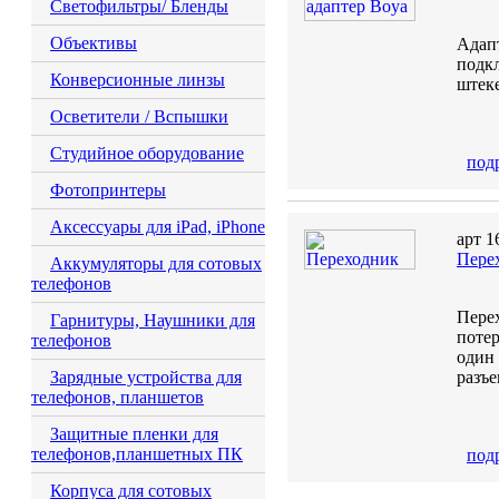
Светофильтры/ Бленды
Объективы
Адап
подк
Конверсионные линзы
штеке
Осветители / Вспышки
Студийное оборудование
под
Фотопринтеры
Аксессуары для iPad, iPhone
арт 1
Пере
Аккумуляторы для сотовых
телефонов
Перех
Гарнитуры, Наушники для
потер
телефонов
один 
Зарядные устройства для
разъе
телефонов, планшетов
Защитные пленки для
телефонов,планшетных ПК
под
Корпуса для сотовых