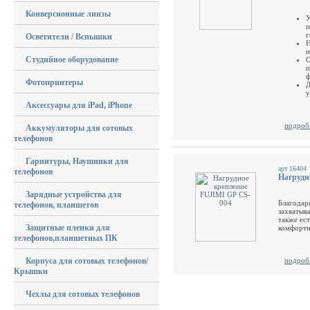
Конверсионные линзы
У
п
г
Осветители / Вспышки
Н
и
Студийное оборудование
О
п
ф
Фотопринтеры
Д
у
Аксессуары для iPad, iPhone
подроб
Аккумуляторы для сотовых
телефонов
Гарнитуры, Наушники для
арт 16404
телефонов
Нагрудн
Зарядные устройства для
Благодар
телефонов, планшетов
захватыв
также ес
Защитные пленки для
комфортн
телефонов,планшетных ПК
Корпуса для сотовых телефонов/
подроб
Крышки
Чехлы для сотовых телефонов