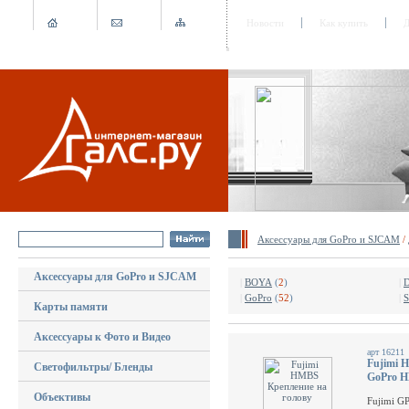
Новости
Как купить
Д
Аксессуары для GoPro и SJCAM
/
Аксессуары для GoPro и SJCAM
|
BOYA
(
2
)
|
D
|
GoPro
(
52
)
|
S
Карты памяти
Аксессуары к Фото и Видео
арт 16211
Fujimi 
Светофильтры/ Бленды
GoPro 
Объективы
Fujimi G