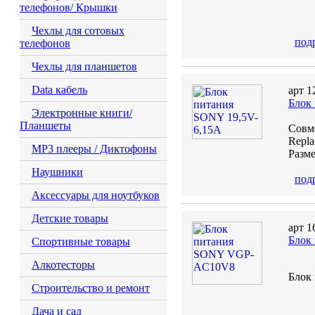
телефонов/ Крышки
Чехлы для сотовых
под
телефонов
Чехлы для планшетов
Data кабель
арт 1
Блок
Электронные книги/
Планшеты
Совме
Repl
MP3 плееры / Диктофоны
Разме
Наушники
под
Аксессуары для ноутбуков
Детские товары
арт 1
Блок
Спортивные товары
Алкотесторы
Блок
Строительство и ремонт
Дача и сад