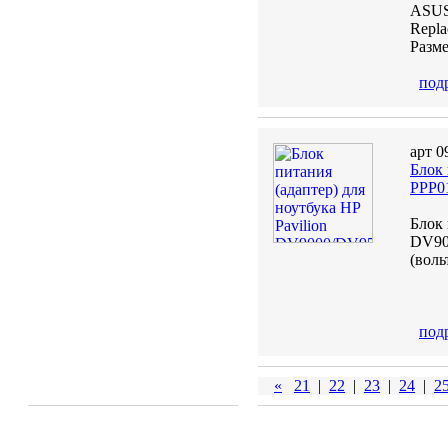
ASUS
Repl
Разме
под
арт 0
Блок
PPP0
Блок 
DV90
(воль
под
«
21
|
22
|
23
|
24
|
2