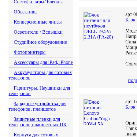
Светофильтры/ Бленды
Объективы
арт 0
Блок
Конверсионные линзы
Моде
Осветители / Вспышки
Напр
Сил
Студийное оборудование
Мощ
Фотопринтеры
Разъ
Аксессуары для iPad, iPhone
Совм
Аккумуляторы для сотовых
телефонов
под
Гарнитуры, Наушники для
телефонов
арт 1
Зарядные устройства для
Блок
телефонов, планшетов
Защитные пленки для
Ориги
телефонов,планшетных ПК
Think
питан
Корпуса для сотовых