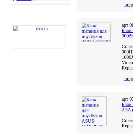
под
арт 0
Блок 
900/9
Совме
900HD
1000X
Vide
Repl
под
арт 0
Блок
2.5A 
Совм
Repl