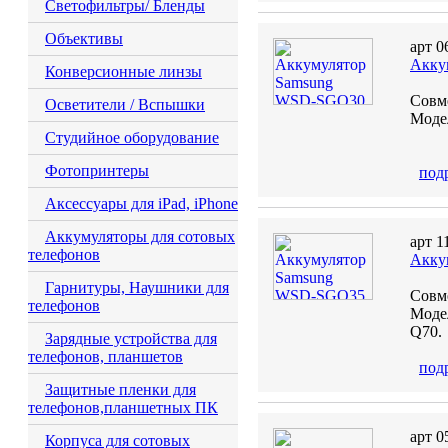
Светофильтры/ Бленды
Объективы
арт 0
Акку
Конверсионные линзы
Совм
Осветители / Вспышки
Модел
Студийное оборудование
Фотопринтеры
под
Аксессуары для iPad, iPhone
Аккумуляторы для сотовых
арт 1
телефонов
Акку
Гарнитуры, Наушники для
Совм
телефонов
Моде
Q70.
Зарядные устройства для
телефонов, планшетов
под
Защитные пленки для
телефонов,планшетных ПК
арт 0
Корпуса для сотовых