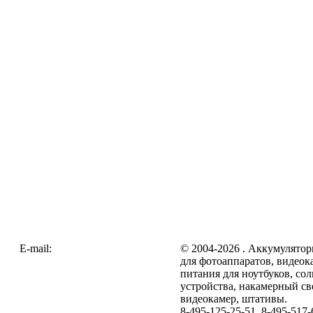
E-mail:
zakaz@galc.ru
© 2004-2026 . Аккумулятор
для фотоаппаратов, видеок
питания для ноутбуков, со
устройства, накамерный св
видеокамер, штативы.
8-495-125-25-51, 8-495-517