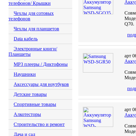
Акку
телефонов/ Крышки
Совм
Чехлы для сотовых
Моде
телефонов
Q70.
Чехлы для планшетов
под
Data кабель
Электронные книги/
Планшеты
арт 0
Акку
MP3 плееры / Диктофоны
Совм
Наушники
Модел
Аксессуары для ноутбуков
под
Детские товары
Спортивные товары
арт 0
Алкотесторы
Акку
Строительство и ремонт
Совм
Модел
Дача и сад