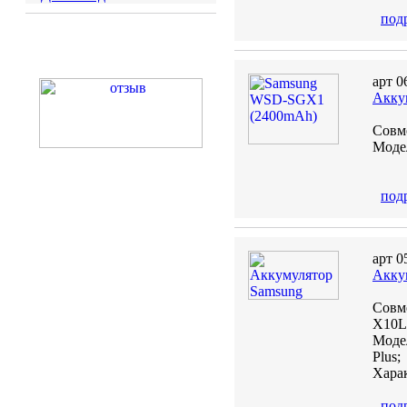
под
арт 0
Акку
Совм
Моде
под
арт 0
Акку
Совм
X10L
Модел
Plus;
Харак
под