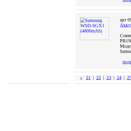
арт 0
Акку
Совм
PB1N
Моде
Sams
под
«
21
|
22
|
23
|
24
|
2