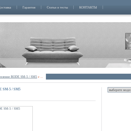
оставка
Гарантия
Статьи и тесты
КОНТАКТЫ
епление RODE SM-5 / SM5
с ...
 SM-5 / SM5