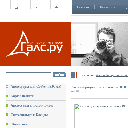
Новости
Как купить
Д
Сравнение
Антивибрационное кр
Аксессуары для GoPro и SJCAM
Антивибрационное крепление RODE
арт 08542
Карты памяти
Аксессуары к Фото и Видео
Светофильтры/ Бленды
Объективы