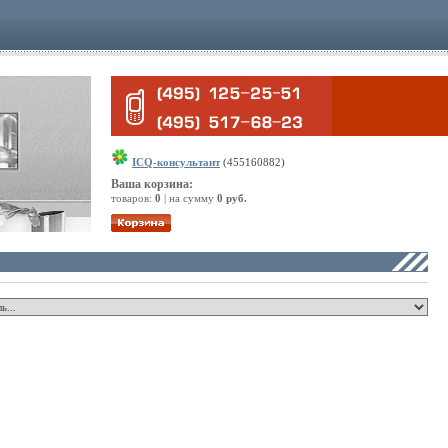
ICQ-консультант
(455160882)
Ваша корзина:
товаров:
0
| на сумму
0 руб.