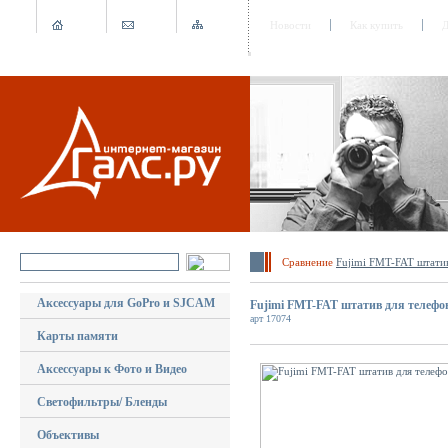
Новости
Как купить
Д
Сравнение
Fujimi FMT-FAT штатив
Аксессуары для GoPro и SJCAM
Fujimi FMT-FAT штатив для телефо
арт 17074
Карты памяти
Аксессуары к Фото и Видео
Светофильтры/ Бленды
Объективы