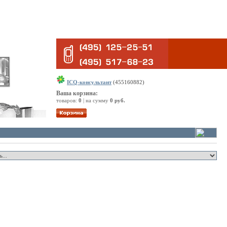
ICQ-консультант
(455160882)
Ваша корзина:
товаров:
0
| на сумму
0 руб.