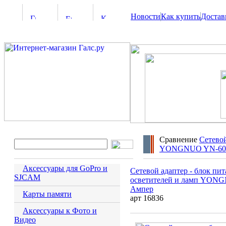
Новости
Как купить
Достав
Сравнение
Сетевой
YONGNUO YN-600,
Аксессуары для GoPro и
Сетевой адаптер - блок пит
SJCAM
осветителей и ламп YONG
Ампер
Карты памяти
арт 16836
Аксессуары к Фото и
Видео