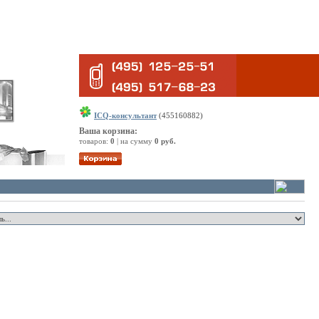
ICQ-консультант
(455160882)
Ваша корзина:
товаров:
0
| на сумму
0 руб.