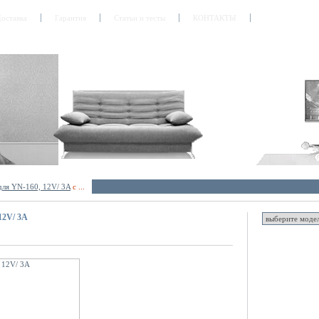
оставка
Гарантия
Статьи и тесты
КОНТАКТЫ
для YN-160, 12V/ 3A
с ...
12V/ 3A