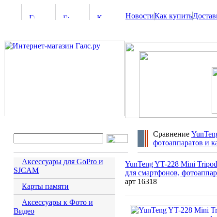
Новости
Как купить
Достав
Сравнение
YunTeng
фотоаппаратов и к
Аксессуары для GoPro и
YunTeng YT-228 Mini Tripo
SJCAM
для смартфонов, фотоаппар
арт 16318
Карты памяти
Аксессуары к Фото и
Видео