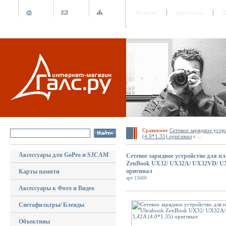
Новости
Как купить
Д
Сравнение
Cетевое зарядное уст
(4.0*1.35) оригинал
с ...
Аксессуары для GoPro и SJCAM
Cетевое зарядное устройство для п
ZenBook UX32/ UX32A/ UX32VD/ UX42
оригинал
Карты памяти
арт 15600
Аксессуары к Фото и Видео
Светофильтры/ Бленды
Объективы