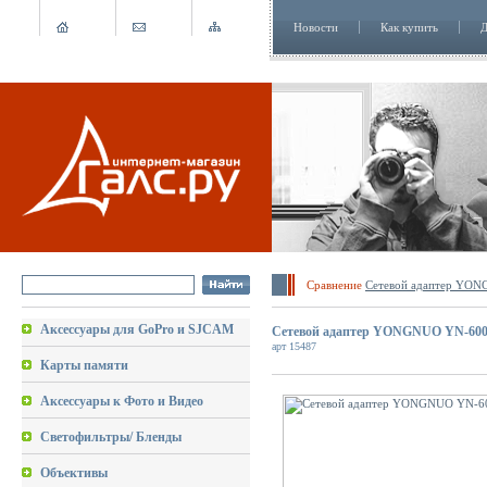
Новости
Как купить
Д
Сравнение
Сетевой адаптер YON
Аксессуары для GoPro и SJCAM
Сетевой адаптер YONGNUO YN-600 
арт 15487
Карты памяти
Аксессуары к Фото и Видео
Светофильтры/ Бленды
Объективы