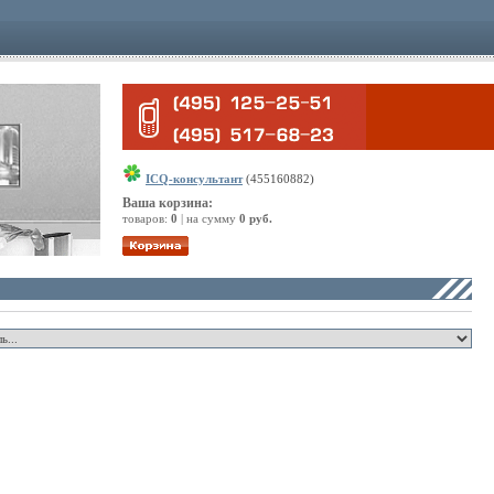
ICQ-консультант
(455160882)
Ваша корзина:
товаров:
0
| на сумму
0 руб.