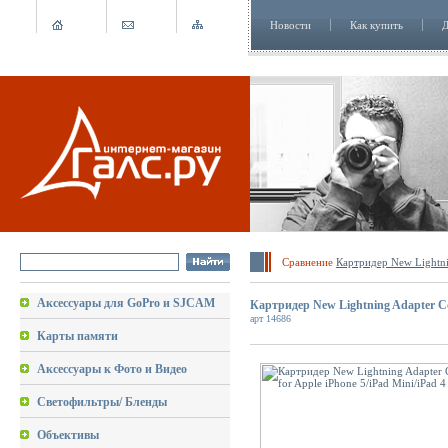
Новости
Как купить
Д
Сравнение
Картридер New Lightnin
Аксессуары для GoPro и SJCAM
Картридер New Lightning Adapter Conn
арт 14686
Карты памяти
Аксессуары к Фото и Видео
Светофильтры/ Бленды
Объективы