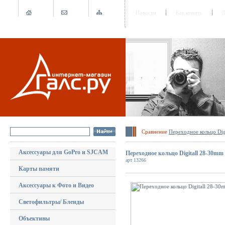
Новости
Как купить
Д
Сравнение
Переходное кольцо Dig
Аксессуары для GoPro и SJCAM
Переходное кольцо Digitall 28-30mm
арт 13266
Карты памяти
Аксессуары к Фото и Видео
Светофильтры/ Бленды
Объективы