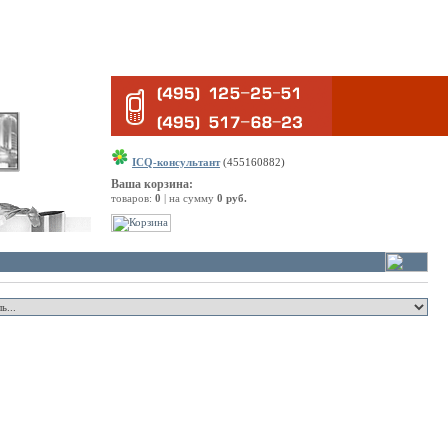
ICQ-консультант
(455160882)
Ваша корзина:
товаров:
0
| на сумму
0 руб.