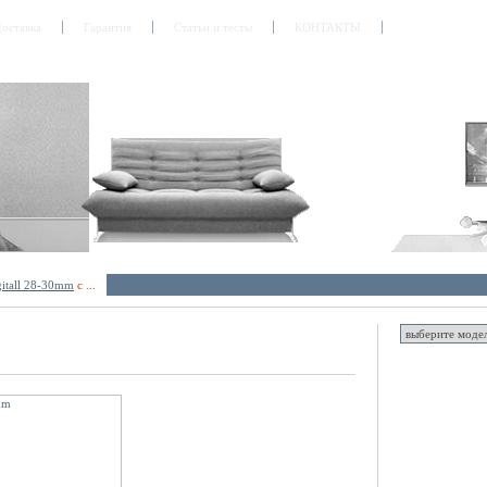
оставка
Гарантия
Статьи и тесты
КОНТАКТЫ
itall 28-30mm
с ...