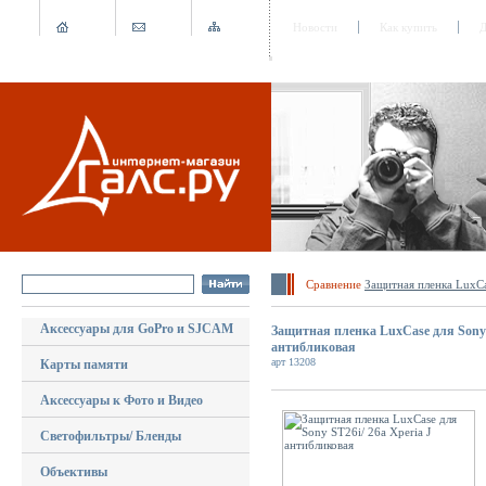
Новости
Как купить
Д
Сравнение
Защитная пленка LuxCa
Аксессуары для GoPro и SJCAM
Защитная пленка LuxCase для Sony S
антибликовая
арт 13208
Карты памяти
Аксессуары к Фото и Видео
Светофильтры/ Бленды
Объективы