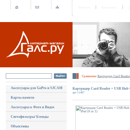
Новости
Как купить
Д
Сравнение
Картридер Card Reader 
Аксессуары для GoPro и SJCAM
Картридер Card Reader + USB Hub Con
арт 11487
Карты памяти
Аксессуары к Фото и Видео
Светофильтры/ Бленды
Объективы